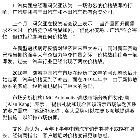
广汽集团总经理冯兴亚认为，一场激烈的价格战即将打
响。广汽集团与丰田汽车和本田汽车都有合资公司。
上个月，冯兴亚在投资者会议上表示：“当产量回升而需
求不大时，价格竞争将明显加剧。”但他补充称，广汽“不会害
怕，但也拒绝参与任何价格战。”
在新型冠状病毒疫情对经济带来巨大冲击，同时新车赛道
已相当拥挤而各大车企极力争夺销量之际，价格战往往会一触
即发。过去，汽车行业已经出现了两次价格战。
2018年，随着中国汽车市场在经历了20年的强劲增长后开
始走弱，汽车价格受到了冲击。而在2019年年中，由于新排放
标准的实施，经销商也提供了巨大的激励。
市场分析机构LMC Automotive高级市场分析师艾伦·康
（Alan Kang）表示，“提供礼物和现金回馈暗示市场缺乏实质
的客户需求。”他还补充称，各大品牌可以在更多领域提供激
励措施，以维持市场份额。
艾伦·康认为，今年下半年中国汽车销售将持平或略有增
长。经销商指出，客户最近对价格变得更加敏感。