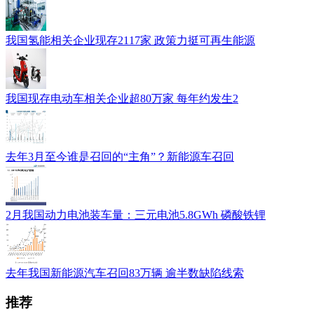
我国氢能相关企业现存2117家 政策力挺可再生能源
我国现存电动车相关企业超80万家 每年约发生2
去年3月至今谁是召回的“主角”？新能源车召回
2月我国动力电池装车量：三元电池5.8GWh 磷酸铁锂
去年我国新能源汽车召回83万辆 逾半数缺陷线索
推荐