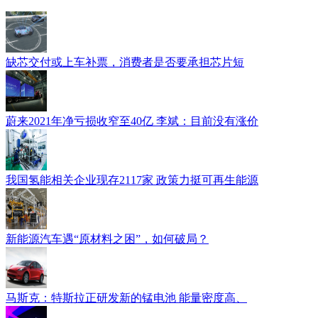
缺芯交付或上车补票，消费者是否要承担芯片短
蔚来2021年净亏损收窄至40亿 李斌：目前没有涨价
我国氢能相关企业现存2117家 政策力挺可再生能源
新能源汽车遇“原材料之困”，如何破局？
马斯克：特斯拉正研发新的锰电池 能量密度高、