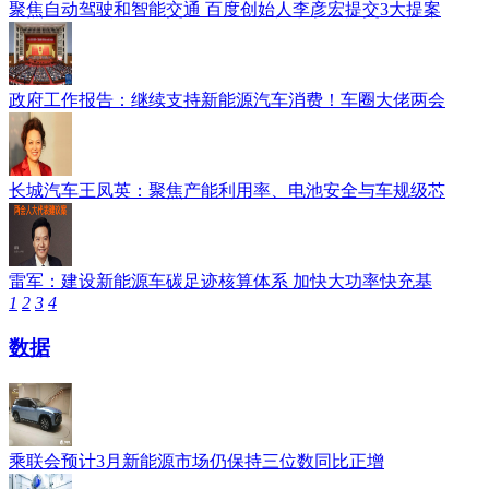
聚焦自动驾驶和智能交通 百度创始人李彦宏提交3大提案
政府工作报告：继续支持新能源汽车消费！车圈大佬两会
长城汽车王凤英：聚焦产能利用率、电池安全与车规级芯
雷军：建设新能源车碳足迹核算体系 加快大功率快充基
1
2
3
4
数据
乘联会预计3月新能源市场仍保持三位数同比正增