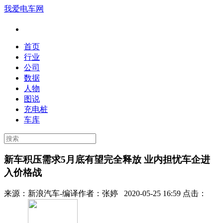
我爱电车网
首页
行业
公司
数据
人物
图说
充电桩
车库
新车积压需求5月底有望完全释放 业内担忧车企进
入价格战
来源：
新浪汽车-编译
作者：
张婷
2020-05-25 16:59 点击：