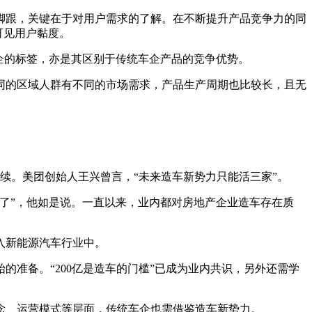
脚跟，关键在于对用户需求的了解。在不断提升产品竞争力的同
可见用户黏度。
企的标签，亦是其区别于传统车企产品的竞争优势。
同的区域人群有不同的市场需求，产品生产周期也比较长，且无
续。美团创始人王兴曾言，“未来造车新势力只能活三家”。
了”，他如是说。一直以来，业内都对房地产企业造车存在质
入新能源汽车行业中。
准备。“200亿是造车的门槛”已成为业内共识，另外还需学
念、运营模式等层面，传统车企也需借鉴造车新势力。