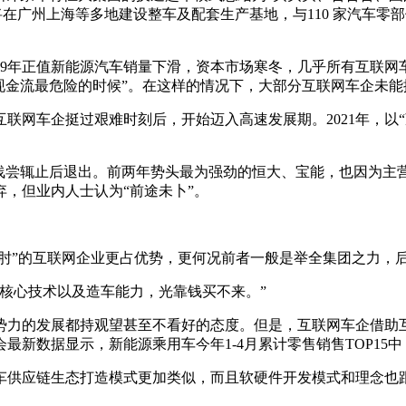
布将在广州上海等多地建设整车及配套生产基地，与110 家汽车
19年正值新能源汽车销量下滑，资本市场寒冬，几乎所有互联网车
现金流最危险的时候”。在这样的情况下，大部分互联网车企未能挺
联网车企挺过艰难时刻后，开始迈入高速发展期。2021年，以
分浅尝辄止后退出。前两年势头最为强劲的恒大、宝能，也因为主
，但业内人士认为“前途未卜”。
见肘”的互联网企业更占优势，更何况前者一般是举全集团之力，后
核心技术以及造车能力，光靠钱买不来。”
势力的发展都持观望甚至不看好的态度。但是，互联网车企借助
最新数据显示，新能源乘用车今年1-4月累计零售销售TOP15
车供应链生态打造模式更加类似，而且软硬件开发模式和理念也