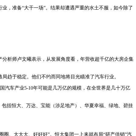
业，准备“大干一场”。结果却遭遇严重的水土不服，如今除了
产分析师卢文曦表示，从发展角度看，年营收超千亿的大房企集
格局趋于稳定。他们不约而同地将目光瞄准了汽车行业。
中国汽车产业5-10年可能是几万亿的规模，在全世界是几十万亿
”，包括恒大、万达、宝能（涉足地产）、华夏幸福、绿地、碧挂
圈圈、大大大、好好好”。恒大集团一上来就布局“研产供销”汽