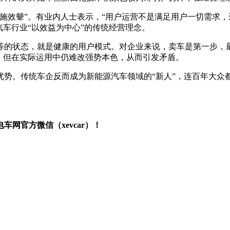
施效颦”。有业内人士表示，“用户运营不是满足用户一切需求
汽车行业“以效益为中心”的传统经营理念。
等的状态，就是健康的用户模式。对企业来说，卖车是第一步，最
，但在实际运用中仍难改强势本色，从而引发矛盾。
优势。传统车企反而成为新能源汽车领域的“新人”，连百年大众
网官方微信（xevcar）！