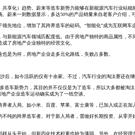
、共享化）趋势。蔚来等造车新势力能够在新能源汽车行业站稳
。蔚来一则数据显示，多达50%的产品销量来自老客户介绍，
于领先地位，增加了其跨界造车的砝码。“智能化”成为互联网车
，与新能源汽车领域匹配度低。由于房地产独特的商品属性，不
造成了房地产企业独特的经营文化。
这也是为何，房地产企业走多元化路线，失败占多数。
淘沙后，如今活跃的仅有十余家。不过，汽车行业的淘汰赛还在继
很多造车新势力，其目的并不仅仅是为了造车，所以大多都被淘汰
分房地产企业造车运动确实成为了一纸空谈。
跨界者入局。如小米、百度、苹果、富士康等，已加入或正在加
不纯的跨界造车者。对于新入局者，需做好长期投资、从零开始的
那样从头开始，但新四化技术积累也较为薄弱。另外，在经营理