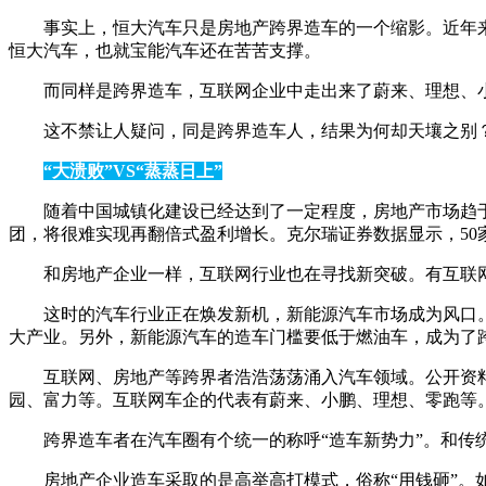
事实上，恒大汽车只是房地产跨界造车的一个缩影。近年
恒大汽车，也就宝能汽车还在苦苦支撑。
而同样是跨界造车，互联网企业中走出来了蔚来、理想、
这不禁让人疑问，同是跨界造车人，结果为何却天壤之别
“大溃败”VS“蒸蒸日上”
随着中国城镇化建设已经达到了一定程度，房地产市场趋
团，将很难实现再翻倍式盈利增长。克尔瑞证券数据显示，50家典
和房地产企业一样，互联网行业也在寻找新突破。有互联
这时的汽车行业正在焕发新机，新能源汽车市场成为风口。2
大产业。另外，新能源汽车的造车门槛要低于燃油车，成为了
互联网、房地产等跨界者浩浩荡荡涌入汽车领域。公开资料
园、富力等。互联网车企的代表有蔚来、小鹏、理想、零跑等
跨界造车者在汽车圈有个统一的称呼“造车新势力”。和传
房地产企业造车采取的是高举高打模式，俗称“用钱砸”。