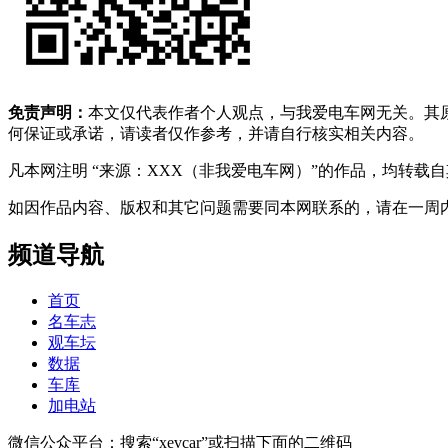
免责声明：
本文仅代表作者个人观点，与我爱电车网无关。其
何保证或承诺，请读者仅作参考，并请自行核实相关内容。
凡本网注明 “来源：XXX（非我爱电车网）”的作品，均转
如因作品内容、版权和其它问题需要同本网联系的，请在一周内进行，以便我
频道导航
首页
名车志
观车坛
数据
车库
加电站
微信公众平台：搜索“xevcar”或扫描下面的二维码