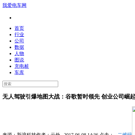
我爱电车网
首页
行业
公司
数据
人物
图说
充电桩
车库
无人驾驶引爆地图大战：谷歌暂时领先 创业公司崛
来源：
新浪科技
作者：
云外
2017-06-08 14:36 点击：
二维码