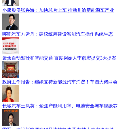
小康股份张兴海：加快芯片上车 推动川渝新能源车产业
哪吒汽车方运舟：建议统筹建设智能汽车操作系统生态
聚焦自动驾驶和智能交通 百度创始人李彦宏提交3大提案
政府工作报告：继续支持新能源汽车消费！车圈大佬两会
长城汽车王凤英：聚焦产能利用率、电池安全与车规级芯