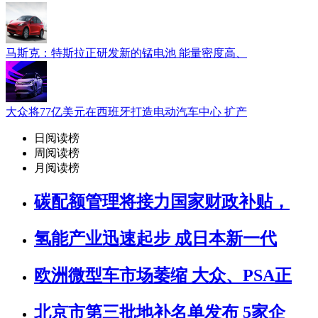
马斯克：特斯拉正研发新的锰电池 能量密度高、
大众将77亿美元在西班牙打造电动汽车中心 扩产
日阅读榜
周阅读榜
月阅读榜
碳配额管理将接力国家财政补贴，
氢能产业迅速起步 成日本新一代
欧洲微型车市场萎缩 大众、PSA正
北京市第三批地补名单发布 5家企