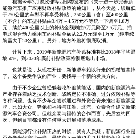
根据今年3月财政部等四部委发布的《关于进一步完善新
能源汽车推广应用财政补贴政策的通知》，从今天起，续航低
于250公里的车型不再享受补贴，250公里（含）至400公里
（不含）的车型补贴由3.4万～4.5万元不等统一下调至1.8万
元，续航400公里以上的补贴金额则由5万元降至2.5万元。插
电式混合动力乘用车的补贴金额从2.2万元降至1万元（纯电续
航需大于50公里）。另外，地方补贴将彻底取消。
计算下来，2019年新能源汽车补贴标准将比2018年平均退
坡50%。到2020年底前补贴政策将彻底退出市场。
也就是说，从现在开始，新能源车赖以行走的拐杖被拿掉
了。这个备受争议的产业，要找寻一个新的发展方向。
由于不少企业曾经躺着吃补贴就能活，国内的新能源汽车
产业存在着缺乏技术创新、战略定位不准确、过分依赖补贴等
各种问题。也有不少车企尝试通过和外资合资来推出新能源品
牌，比如大众、奔驰和福特与江淮、北汽、众泰合作建立新能
源汽车合资公司。但就众泰与福特的合作而言，先后签约四
次，但到目前都没有任何重大进展和落地成果。
新能源行业补贴正热的时候，就有人质疑，新能源行业是
否会像光伏产业一样，最终留下一地鸡毛？从某些角度上来