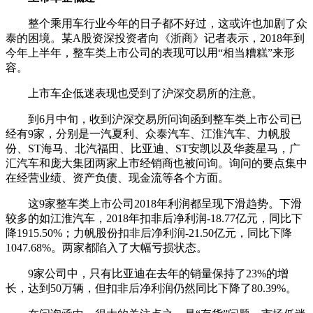
整个乘用车行业今年的日子都不好过，这或许也加剧了众
泰的困境。某A股资深投资者向《浙商》记者表示，2018年到
今年上半年，整车类上市公司的表现可以用“相当糟糕”来形
容。
上市车企低迷表现也受到了沪深交易所的注意。
到6月中旬，收到沪深交易所问询函到整车类上市公司已
经有9家，分别是一汽夏利、众泰汽车、江淮汽车、力帆股
份、ST海马、北汽福田、比亚迪、ST安凯以及华菱星马，广
汇汽车和庞大集团两家上市经销商也被问询。询问的要点集中
在经营业绩、资产负债、现金流等各个方面。
这9家整车类上市公司2018年利润都呈现下滑趋势。下滑
较多的如江淮汽车，2018年扣非后净利润-18.77亿元，同比下
降1915.50%；力帆股份扣非后净利润-21.50亿元，同比下降
1047.68%。两家都陷入了大幅亏损状态。
9家公司中，只有比亚迪在去年的销量保持了23%的增
长，达到50万辆，但扣非后净利润仍然同比下降了80.39%。