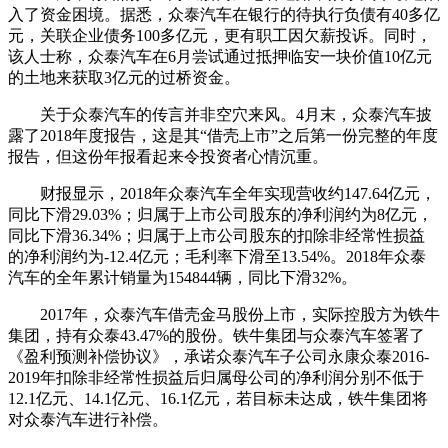
入了资金困境。据悉，众泰汽车在银行的待执行负债有40多亿
元，关联企业债务100多亿元，更有职工因欠薪投诉。同时，
该人士称，众泰汽车在6月尝试通过抵押临安一块价值10亿元
的土地来获取3亿元的过桥资金。
关于众泰汽车的传言并非空穴来风。4月末，众泰汽车披
露了2018年度报告，这是其“借壳上市”之后第一份完整的年度
报告，但这份年报看起来令投资者心情沉重。
财报显示，2018年众泰汽车全年实现营收约147.64亿元，
同比下滑29.03%；归属于上市公司股东的净利润约为8亿元，
同比下滑36.34%；归属于上市公司股东的扣除非经常性损益
的净利润约为-12.4亿元；毛利率下滑至13.54%。2018年众泰
汽车的全年累计销量为154844辆，同比下滑32%。
2017年，众泰汽车借壳金马股份上市，实际控股方为铁牛
集团，持有众泰43.47%的股份。铁牛集团与众泰汽车签署了
《盈利预测补偿协议》，承诺众泰汽车子公司永康众泰2016-
2019年扣除非经常性损益后归属母公司的净利润分别不低于
12.1亿元、14.1亿元、16.1亿元，若目标未达成，铁牛集团将
对众泰汽车进行补偿。