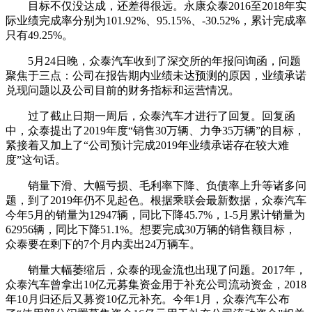
目标不仅没达成，还差得很远。永康众泰2016至2018年实
际业绩完成率分别为101.92%、95.15%、-30.52%，累计完成率
只有49.25%。
5月24日晚，众泰汽车收到了深交所的年报问询函，问题
聚焦于三点：公司在报告期内业绩未达预测的原因，业绩承诺
兑现问题以及公司目前的财务指标和运营情况。
过了截止日期一周后，众泰汽车才进行了回复。回复函
中，众泰提出了2019年度“销售30万辆、力争35万辆”的目标，
紧接着又加上了“公司预计完成2019年业绩承诺存在较大难
度”这句话。
销量下滑、大幅亏损、毛利率下降、负债率上升等诸多问
题，到了2019年仍不见起色。根据乘联会最新数据，众泰汽车
今年5月的销量为12947辆，同比下降45.7%，1-5月累计销量为
62956辆，同比下降51.1%。想要完成30万辆的销售额目标，
众泰要在剩下的7个月内卖出24万辆车。
销量大幅萎缩后，众泰的现金流也出现了问题。2017年，
众泰汽车曾拿出10亿元募集资金用于补充公司流动资金，2018
年10月归还后又募资10亿元补充。今年1月，众泰汽车公布