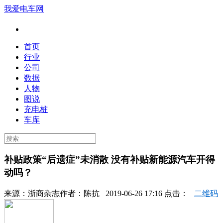
我爱电车网
首页
行业
公司
数据
人物
图说
充电桩
车库
补贴政策“后遗症”未消散 没有补贴新能源汽车开得
动吗？
来源：
浙商杂志
作者：
陈抗
2019-06-26 17:16 点击：
二维码