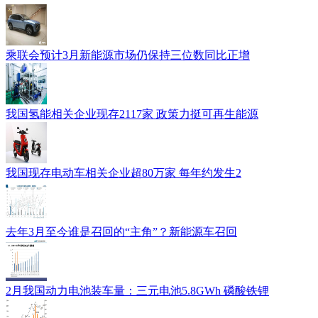
乘联会预计3月新能源市场仍保持三位数同比正增
我国氢能相关企业现存2117家 政策力挺可再生能源
我国现存电动车相关企业超80万家 每年约发生2
去年3月至今谁是召回的“主角”？新能源车召回
2月我国动力电池装车量：三元电池5.8GWh 磷酸铁锂