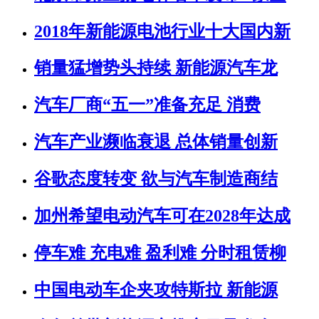
2018年新能源电池行业十大国内新
销量猛增势头持续 新能源汽车龙
汽车厂商“五一”准备充足 消费
汽车产业濒临衰退 总体销量创新
谷歌态度转变 欲与汽车制造商结
加州希望电动汽车可在2028年达成
停车难 充电难 盈利难 分时租赁柳
中国电动车企夹攻特斯拉 新能源