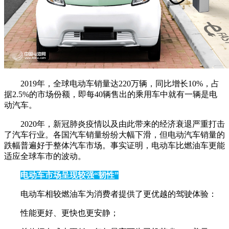
2019年，全球电动车销量达220万辆，同比增长10%，占
据2.5%的市场份额，即每40辆售出的乘用车中就有一辆是电
动汽车。
2020年，新冠肺炎疫情以及由此带来的经济衰退严重打击
了汽车行业。各国汽车销量纷纷大幅下滑，但电动汽车销量的
跌幅普遍好于整体汽车市场。事实证明，电动车比燃油车更能
适应全球车市的波动。
电动车市场呈现较强“韧性”
电动车相较燃油车为消费者提供了更优越的驾驶体验：
性能更好、更快也更安静；