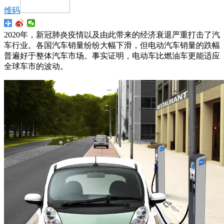
维码
2020年，新冠肺炎疫情以及由此带来的经济衰退严重打击了汽
车行业。各国汽车销量纷纷大幅下滑，但电动汽车销量的跌幅
普遍好于整体汽车市场。事实证明，电动车比燃油车更能适应
全球车市的波动。