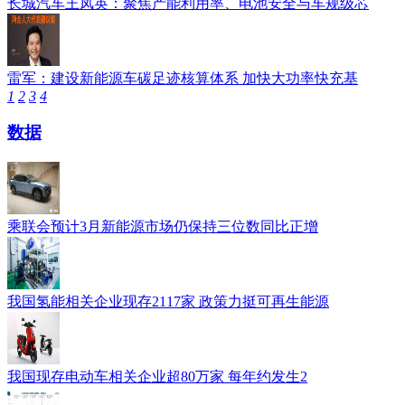
长城汽车王凤英：聚焦产能利用率、电池安全与车规级芯
雷军：建设新能源车碳足迹核算体系 加快大功率快充基
1
2
3
4
数据
乘联会预计3月新能源市场仍保持三位数同比正增
我国氢能相关企业现存2117家 政策力挺可再生能源
我国现存电动车相关企业超80万家 每年约发生2