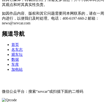
其观点和对其真实性负责。
如因作品内容、版权和其它问题需要同本网联系的，请在一周
内进行，以便我们及时处理。电话：400-6197-660-2 邮箱：
news@xevcar.com
频道导航
首页
名车志
观车坛
数据
车库
加电站
微信公众平台：搜索“xevcar”或扫描下面的二维码