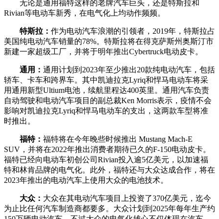
无论是通用福特这样的老牌汽车巨头，还是特斯拉和
Rivian等电动车新秀，在电气化上均动作频频。
特斯拉：
作为电动汽车浪潮的引领者，2019年，特斯拉占
美国纯电动汽车销量的78%。特斯拉将在得克萨斯州奥斯汀市
新建一家超级工厂，并将于明年推出Cybertruck电动皮卡。
通用：
通用计划到2023年至少推出20款纯电动汽车，包括
轿车、卡车和跨界车。其中凯迪拉克Lyriq和悍马电动车将采
用通用新型Ultium电池，续航里程达400英里。通用汽车负责
自动驾驶和电动汽车项目的副总裁Ken Morris表示，疫情不会
影响对凯迪拉克Lyriq和悍马电动车的支出，这两款车型将准
时推出。
福特：
福特将在今年晚些时候推出 Mustang Mach-E
SUV，并将在2022年推出消费者期待已久的F-150电动皮卡。
福特已经向电动车初创公司Rivian投入逾5亿美元，以加速福
特和林肯品牌的电气化。此外，福特还与大众达成合作，将在
2023年推出的电动汽车上使用大众的电池技术。
大众：
大众在其电动汽车项目上投资了370亿美元，迄今
为止比任何汽车制造商都要多。大众计划到2025年每年生产约
150万辆电动汽车，不过大众的电气化雄心不仅体现在汽车