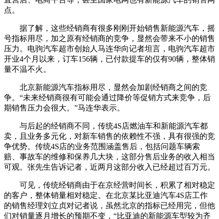
点。
据了解，这些经销商有很多刚刚开始销售新能源汽车，摇
号指标用尽，加之原有经销商的竞争，显然会带来不小的销售
压力。电驹汽车超市创始人马连华向记者坦言，电驹汽车超市
开业4个月以来，订车156辆，已付款提车的仅有90辆，整体销
量不温不火。
北京新能源汽车指标用尽，显然会加剧经销商之间的竞
争。“未来经销商很有可能会通过降价等促销方式来竞争，后
期销售压力会很大。”马连华表示。
与后起的经销商不同，传统4S店燃油车和新能源汽车都
卖，且业务多元化，对新车销售的依赖性不强，具有很强的竞
争优势。传统4S店的业务范围涵盖售后，包括问题车辆索
赔、事故车的维修和保养几大块，这部分售后业务的收入相当
可观。张先生告诉记者，近两月这部分收入已经超过百万元。
可见，传统经销商由于在京经营时间长，积累了相对稳定
的客户，整体销量相对稳定。在北京某比亚迪汽车4S店工作
的销售经理刘立贞对记者说，虽然北京的指标已经用完，但他
们对销量逐月增长的预期不变，“比亚迪的新能源车型较为齐