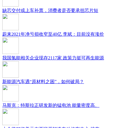
缺芯交付或上车补票，消费者是否要承担芯片短
蔚来2021年净亏损收窄至40亿 李斌：目前没有涨价
我国氢能相关企业现存2117家 政策力挺可再生能源
新能源汽车遇“原材料之困”，如何破局？
马斯克：特斯拉正研发新的锰电池 能量密度高、