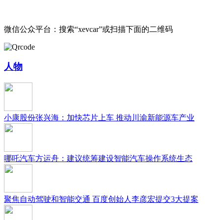
微信公众平台：搜索“xevcar”或扫描下面的二维码
人物
小康股份张兴海：加快芯片上车 推动川渝新能源车产业
哪吒汽车方运舟：建议统筹建设智能汽车操作系统生态
聚焦自动驾驶和智能交通 百度创始人李彦宏提交3大提案