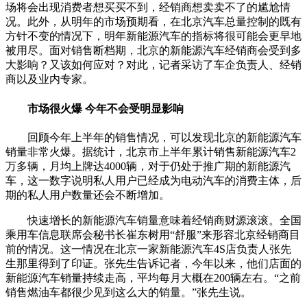
场将会出现消费者想买买不到，经销商想卖卖不了的尴尬情
况。此外，从明年的市场预期看，在北京汽车总量控制的既有
方针不变的情况下，明年新能源汽车的指标将很可能会更早地
被用尽。面对销售断档期，北京的新能源汽车经销商会受到多
大影响？又该如何应对？对此，记者采访了车企负责人、经销
商以及业内专家。
市场很火爆
今年不会受明显影响
回顾今年上半年的销售情况，可以发现北京的新能源汽车
销量非常火爆。据统计，北京市上半年累计销售新能源汽车2
万多辆，月均上牌达4000辆，对于仍处于推广期的新能源汽
车，这一数字说明私人用户已经成为电动汽车的消费主体，后
期的私人用户数量还会不断增加。
快速增长的新能源汽车销量意味着经销商财源滚滚。全国
乘用车信息联席会秘书长崔东树用“舒服”来形容北京经销商目
前的情况。这一情况在北京一家新能源汽车4S店负责人张先
生那里得到了印证。张先生告诉记者，今年以来，他们店面的
新能源汽车销量持续走高，平均每月大概在200辆左右。“之前
销售燃油车都很少见到这么大的销量。”张先生说。