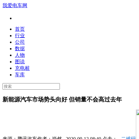
我爱电车网
首页
行业
公司
数据
人物
图说
充电桩
车库
新能源汽车市场势头向好 但销量不会高过去年
来源：
腾讯汽车
作者：
毕然
2020-09-12 08:40 点击：
二维码