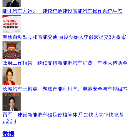
哪吒汽车方运舟：建议统筹建设智能汽车操作系统生态
聚焦自动驾驶和智能交通 百度创始人李彦宏提交3大提案
政府工作报告：继续支持新能源汽车消费！车圈大佬两会
长城汽车王凤英：聚焦产能利用率、电池安全与车规级芯
雷军：建设新能源车碳足迹核算体系 加快大功率快充基
1
2
3
4
数据