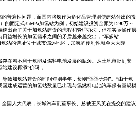
临的普遍性问题，而国内将氢作为危化品管理则使建站付出的投
的固定式35MPa加氢站为例，初始建设投资金额为1590万～
地相继出台了关于加氢站建设的流程和管理办法，但在实际操作层
与日益增长的加氢需求之间的矛盾越来越突出，“车多站
加氢站的选址位于城市偏远地区，加氢的便利性就会大大降
然存在着不利于氢能及燃料电池发展的瓶颈。从土地审批到安
站建设再添“价码”。
导致加氢站建设的时间短则半年，长则“遥遥无期”。“由于氢
我国建成运营的加氢站数量已出现与氢燃料电池汽车保有量规模
，全国人大代表，长城汽车副董事长、总裁王凤英在提交的建议