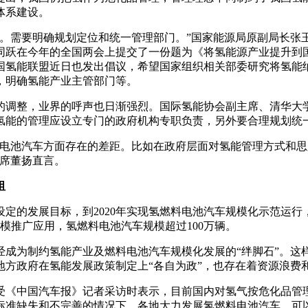
体系建设。
晰。需要明确规划定位和统一管理部门。”国家能源局原副局长张
同跃在今年的全国两会上提交了一份题为《将氢能源产业提升到
国氢能联盟近日也发出倡议，希望国家组织相关部委研究将氢能
，明确氢能产业主管部门等。
的调整，业界的呼声也日渐强烈。国际氢能协会副主席、清华大
氢能的管理应设立专门的政府机构专职负责，另外要合理规划统
料电池汽车方面存在的差距。比如在政府层面对氢能管理方式和
主席董扬直言。
阻
的发展目标，到2020年实现氢燃料电池汽车规模化示范运行，示
规模推广应用，氢燃料电池汽车规模超过100万辆。
经成为制约氢能产业及燃料电池汽车规模化发展的“绊脚石”。这
方政府在氢能发展政策制定上“各自为政”，也存在着资源浪费
受《中国汽车报》记者采访时表示，目前国内对氢气按危化品管
标准缺失和不完善的情况下，各地大力发展氢燃料电池汽车，可