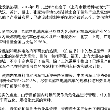
发展热潮。2017年9月，上海市出台了《上海市氢燃料电池汽
武汉、苏州、佛山、张家港等地也都陆续出台了氢能产业及氢燃料
氢能全产业链布局，已建设或规划中的氢能小镇近30个。凭借地
大发展区域。氢燃料电池汽车已然成为各地政府布局汽车产业的
前，国内氢燃料电池汽车已形成区域产业集聚效应，北京、上海、
销售量全国占比达79.56％。
氢能和燃料电池汽车研发的热情。《白皮书》中的数据显示，截
汽车企业的热情尤为高涨。目前，包括宇通、福田、上汽大通在内
域，不少车企也展开了布局。除了上汽乘用车推出了已经量产的荣
多家车企也在推进着各自的氢燃料电池乘用车研发和试验计划。
使国内氢燃料电池汽车市场迎来快速增长。中国汽车工业协会的数据
别增长476％和479.8％。尽管氢燃料电池汽车的规模和绝对
看到了前景和希望。
现实的尴尬。由于目前国内对氢气仍作为危化品进行管理，相关
汽车商业化、规模化发展的牵绊。
提出，我国仍把氢作为危化品管理，管理理念不同制约了我国氢