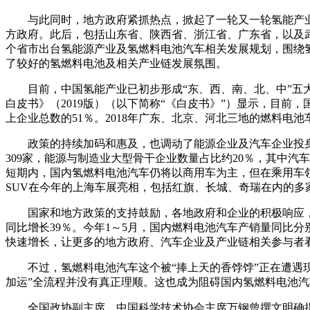
与此同时，地方政府紧抓热点，掀起了一轮又一轮氢能产业
方政府。此后，包括山东省、陕西省、浙江省、广东省，以及
个省市出台氢能源产业及氢燃料电池汽车相关发展规划，围绕
了较好的氢燃料电池及相关产业链发展氛围。
目前，中国氢能产业已初步形成“东、西、南、北、中”五
白皮书》（2019版）（以下简称“《白皮书》”）显示，目
上企业总数的51％。2018年广东、北京、河北三地的燃料电池车
政策的持续加码和惠及，也调动了能源企业及汽车企业投身
309家，能源与制造业大型骨干企业数量占比约20％，其中
短期内，国内氢燃料电池汽车仍将以商用车为主，但在乘用车领
SUV在今年的上海车展亮相，包括红旗、长城、奇瑞在内的
国家和地方政策的支持鼓励，各地政府和企业的积极响应，
同比增长39％。今年1～5月，国内燃料电池汽车产销量同比分
快速增长，让更多的地方政府、汽车企业及产业链相关参与者
不过，氢燃料电池汽车这个被“捧上天的香饽饽”正在遭遇
加运”全流程并没有真正理顺。这也成为阻碍国内氢燃料电池
全国政协副主席、中国科学技术协会主席万钢曾撰文明确