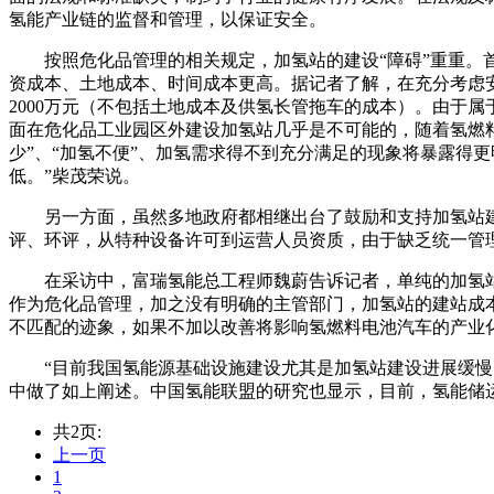
氢能产业链的监督和管理，以保证安全。
按照危化品管理的相关规定，加氢站的建设“障碍”重重
资成本、土地成本、时间成本更高。据记者了解，在充分考虑安全以
2000万元（不包括土地成本及供氢长管拖车的成本）。由于
面在危化品工业园区外建设加氢站几乎是不可能的，随着氢燃
少”、“加氢不便”、加氢需求得不到充分满足的现象将暴露得
低。”柴茂荣说。
另一方面，虽然多地政府都相继出台了鼓励和支持加氢站
评、环评，从特种设备许可到运营人员资质，由于缺乏统一管
在采访中，富瑞氢能总工程师魏蔚告诉记者，单纯的加氢站
作为危化品管理，加之没有明确的主管部门，加氢站的建站成
不匹配的迹象，如果不加以改善将影响氢燃料电池汽车的产业
“目前我国氢能源基础设施建设尤其是加氢站建设进展缓
中做了如上阐述。中国氢能联盟的研究也显示，目前，氢能储运
共2页:
上一页
1