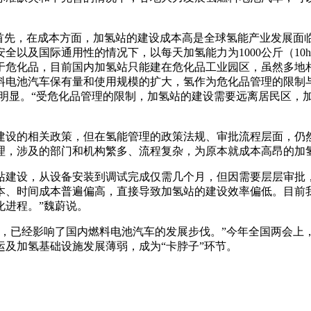
。首先，在成本方面，加氢站的建设成本高是全球氢能产业发展面
及国际通用性的情况下，以每天加氢能力为1000公斤（10h）
属于危化品，目前国内加氢站只能建在危化品工业园区，虽然多
料电池汽车保有量和使用规模的扩大，氢作为危化品管理的限制
更明显。“受危化品管理的限制，加氢站的建设需要远离居民区，
建设的相关政策，但在氢能管理的政策法规、审批流程层面，仍
理，涉及的部门和机构繁多、流程复杂，为原本就成本高昂的加氢
建设，从设备安装到调试完成仅需几个月，但因需要层层审批，
本、时间成本普遍偏高，直接导致加氢站的建设效率偏低。目前
化进程。”魏蔚说。
慢，已经影响了国内燃料电池汽车的发展步伐。”今年全国两会上
及加氢基础设施发展薄弱，成为“卡脖子”环节。