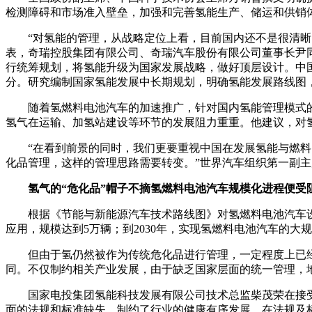
检测障碍和市场准入壁垒，加强和完善氢能生产、储运和供销
“对氢能的管理，从战略定位上看，目前国内还不是很清
表，奇瑞控股集团有限公司、奇瑞汽车股份有限公司董事长尹
行统筹规划，将氢能升级为国家发展战略，做好顶层设计。中
分。研究编制国家氢能发展中长期规划，明确氢能发展路线图
随着氢燃料电池汽车的加速推广，针对国内氢能管理模式
氢气在运输、加氢站建设等环节的发展阻力重重。他建议，对
“在看到前景的同时，我们更要重视中国在发展氢能与燃
化品管理，这样的管理思路需要转变。”世界汽车组织第一副
氢气的“危化品”帽子不摘氢燃料电池汽车规模化进程便受
根据《节能与新能源汽车技术路线图》对氢燃料电池汽车设定
应用，规模达到5万辆；到2030年，实现氢燃料电池汽车的大
但由于氢仍然被作为传统危化品进行管理，一定程度上已
同。不仅制约相关产业发展，由于缺乏国家层面的统一管理，地
国家电投集团氢能科技发展有限公司技术总监柴茂荣在接
面的法规和标准缺失，制约了行业的健康有序发展。在法规及