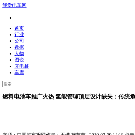
我爱电车网
首页
行业
公司
数据
人物
图说
充电桩
车库
燃料电池车推广火热 氢能管理顶层设计缺失：传统危
来源：
中国汽车报网
作者：
王璞 施芸芸
2019-07-09 14:18 点