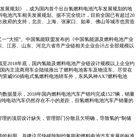
车发展规划》，成为国内首个出台氢燃料电池汽车发展规划的地
电池汽车相关发展规划。据不完全统计，目前全国已有超过20
方政府的支持，北京、上海、张家口、如皋、佛山等城市也营造
又一“大招”。中国氢能联盟发布的《中国氢能源及燃料电池产业
广东、江苏、山东、河北六省市产业链相关企业合计占全部规模以
至2018年底，国内氢能及燃料电池产业链设计规模以上企业约
的国内主流商用车企陆续推出了燃料电池客车及物流车。尽管在
威950插电式氢燃料电池轿车外，东风风神AX7燃料电池
显示，2018年国内燃料电池汽车产销均完成1527辆，销量
数量与纯电动汽车仍然存在不小的差距，但氢燃料电池汽车产销量的
管理的顶层设计缺失，管理部门分散且欠明确，导致氢的“制储
能的利用。并建议尽快破除制约氢能和燃料电池汽车发展的标准