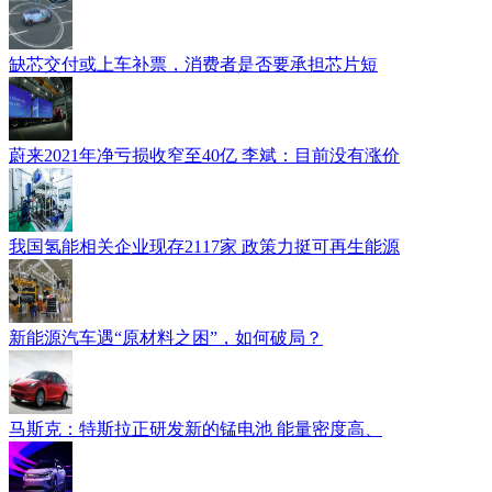
缺芯交付或上车补票，消费者是否要承担芯片短
蔚来2021年净亏损收窄至40亿 李斌：目前没有涨价
我国氢能相关企业现存2117家 政策力挺可再生能源
新能源汽车遇“原材料之困”，如何破局？
马斯克：特斯拉正研发新的锰电池 能量密度高、