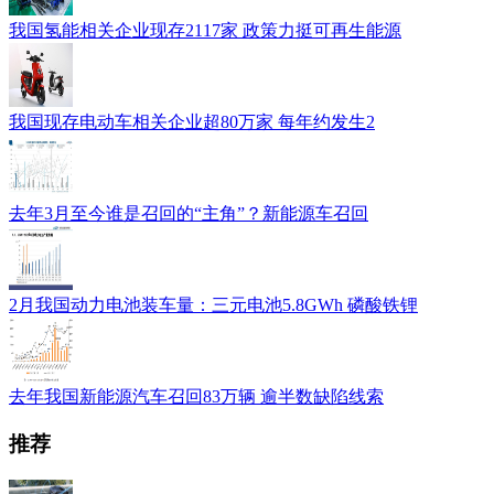
我国氢能相关企业现存2117家 政策力挺可再生能源
我国现存电动车相关企业超80万家 每年约发生2
去年3月至今谁是召回的“主角”？新能源车召回
2月我国动力电池装车量：三元电池5.8GWh 磷酸铁锂
去年我国新能源汽车召回83万辆 逾半数缺陷线索
推荐