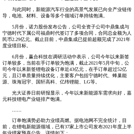
与此同时，
新能源汽车行业的高景气发展已向全产业链传
导，电池、材料、设备等多个领域订单持续饱满。
5月份，诺力股份发布公告，公司全资子公司中鼎集成与
宁德时代下属公司福鼎时代签订了多项合同，合同总金额为人
民币
2.29亿元。
截止目前，中鼎集成已提前超额完成了2021年
度业绩目标。
6月份，赢合科技在调研活动中表示，公司今年以来新签
订单较多，当前在手订单较为饱满，截止2021年5月中旬，公
司今年以来新签锂电设备订单近43亿元，在手订单超过52亿
元，且订单质量持续优化，主要客户包括宁德时代、蜂巢能
源、珠海冠宇、国轩高科、亿纬锂能、LG等。
光大证券日前研报显示，今年以来新能源车需求向好，嘉
元科技锂电产业链排产饱满。
……
订单饱满势必助力业绩高燃。据电池网不完全统计，目
前，在锂电新能源领域，已有37家上市公司发布2021年度上半
年业绩家预喜公告，
详情如下：