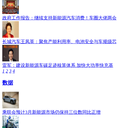
政府工作报告：继续支持新能源汽车消费！车圈大佬两会
长城汽车王凤英：聚焦产能利用率、电池安全与车规级芯
雷军：建设新能源车碳足迹核算体系 加快大功率快充基
1
2
3
4
数据
乘联会预计3月新能源市场仍保持三位数同比正增