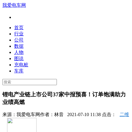
我爱电车网
首页
行业
公司
数据
人物
图说
充电桩
车库
锂电产业链上市公司37家中报预喜！订单饱满助力
业绩高燃
来源：
我爱电车网
作者：
林音
2021-07-10 11:38 点击：
二维