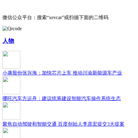
微信公众平台：搜索“xevcar”或扫描下面的二维码
人物
小康股份张兴海：加快芯片上车 推动川渝新能源车产业
哪吒汽车方运舟：建议统筹建设智能汽车操作系统生态
聚焦自动驾驶和智能交通 百度创始人李彦宏提交3大提案