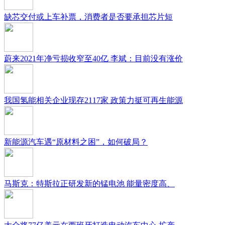
缺芯交付或上车补票，消费者是否要承担芯片短
蔚来2021年净亏损收窄至40亿 李斌：目前没有涨价
我国氢能相关企业现存2117家 政策力挺可再生能源
新能源汽车遇“原材料之困”，如何破局？
马斯克：特斯拉正研发新的锰电池 能量密度高、