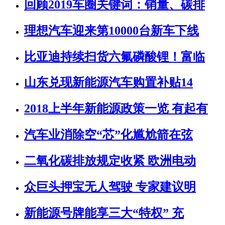
回顾2019车圈关键词：销量、碳排
理想汽车迎来第10000台新车下线
比亚迪持续扫货六氟磷酸锂！富临
山东兑现新能源汽车购置补贴14
2018上半年新能源政策一览 有起有
汽车业消除空“芯”化尴尬箭在弦
二氧化碳排放规定收紧 欧洲电动
众巨头押宝无人驾驶 专家建议明
新能源号牌能享三大“特权” 充