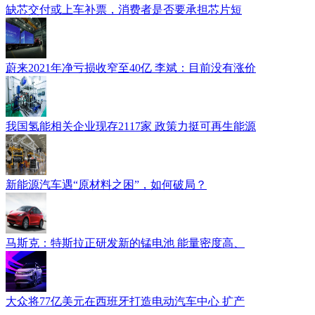
缺芯交付或上车补票，消费者是否要承担芯片短
蔚来2021年净亏损收窄至40亿 李斌：目前没有涨价
我国氢能相关企业现存2117家 政策力挺可再生能源
新能源汽车遇“原材料之困”，如何破局？
马斯克：特斯拉正研发新的锰电池 能量密度高、
大众将77亿美元在西班牙打造电动汽车中心 扩产