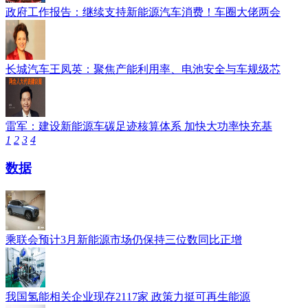
政府工作报告：继续支持新能源汽车消费！车圈大佬两会
长城汽车王凤英：聚焦产能利用率、电池安全与车规级芯
雷军：建设新能源车碳足迹核算体系 加快大功率快充基
1
2
3
4
数据
乘联会预计3月新能源市场仍保持三位数同比正增
我国氢能相关企业现存2117家 政策力挺可再生能源