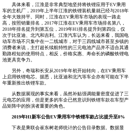
具体来看，江淮是非常典型地坚持将铁锂应用于EV乘用
车的主机厂，2019年上半年江淮的铁锂装机量就已经与2018年
全年大致持平。同时，江淮在EV乘用车市场的表现一路走
高，按照销量排名，2017年江淮在EV乘用车市场排名第八，
2018年排名提升到第五位，2019年H1排名提升到第四位，仅
次于比亚迪、北汽和吉利。江淮汽车认为，长远来看，我国电
动车市场不只集中在一二线城市，对于三四线城市甚至乡镇的
消费者来说，主打超长续航特性的三元电池产品并不适合其通
勤路程短的使用特点，相反，价格实惠、寿命长的磷酸铁锂电
池更具竞争力。
另外，奇瑞和长安从2019年年初开始转向，在EV乘用车
上启用铁锂电芯。据悉，比亚迪和北汽等车企亦有可能在下半
年重新推出铁锂车款。
从数据展现的事实来看，虽然补贴强调能量密度促进了三
元电芯的应用，但是更多的车企已然意识到铁锂车款在车型产
品矩阵中的扮演者重要的角色。
2019年H1新车公告EV乘用车中铁锂车款占比提升至8%
下表是乘联会崔东树老师统计的公告目录数据。数据显