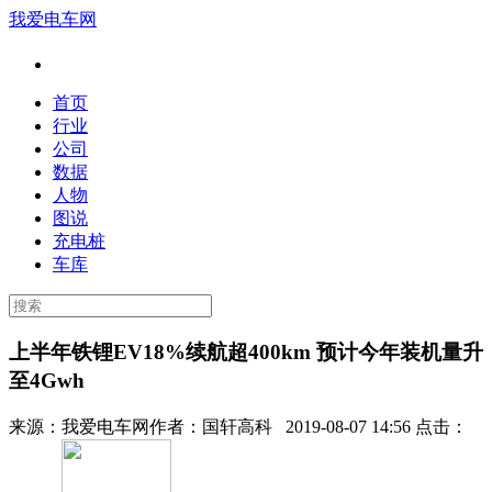
我爱电车网
首页
行业
公司
数据
人物
图说
充电桩
车库
上半年铁锂EV18%续航超400km 预计今年装机量升
至4Gwh
来源：
我爱电车网
作者：
国轩高科
2019-08-07 14:56 点击：