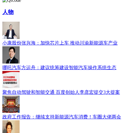
人物
小康股份张兴海：加快芯片上车 推动川渝新能源车产业
哪吒汽车方运舟：建议统筹建设智能汽车操作系统生态
聚焦自动驾驶和智能交通 百度创始人李彦宏提交3大提案
政府工作报告：继续支持新能源汽车消费！车圈大佬两会