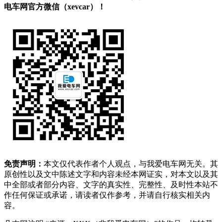
电车网官方微信（xevcar）！
免责声明：
本文仅代表作者个人观点，与我爱电车网无关。其
原创性以及文中陈述文字和内容未经本网证实，对本文以及其
中全部或者部分内容、文字的真实性、完整性、及时性本站不
作任何保证或承诺，请读者仅作参考，并请自行核实相关内
容。