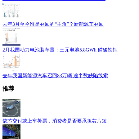
去年3月至今谁是召回的“主角”？新能源车召回
2月我国动力电池装车量：三元电池5.8GWh 磷酸铁锂
去年我国新能源汽车召回83万辆 逾半数缺陷线索
推荐
缺芯交付或上车补票，消费者是否要承担芯片短