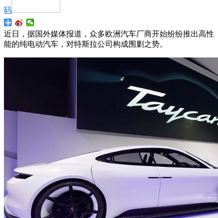
码
近日，据国外媒体报道，众多欧洲汽车厂商开始纷纷推出高性
能的纯电动汽车，对特斯拉公司构成围剿之势。