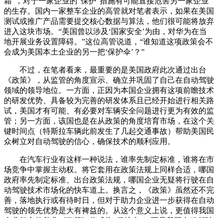
霜”，对于一家企业的“保护”措施有可能直接危害另一家企业
的生存。国内一家整车企业的高管就对笔者表示，如果在美国
测试或推广产品需要提交核心数据与算法，他们很可能将放弃
进入这块市场。“美国曾以涉及‘国家安全’为由，对华为在当
地开展业务设置障碍。”这位高管说道，“谁知道这项政策会不
会成为美国本土企业的另一把‘保护伞’？”
不过，在笔者看来，最重要的是美国政府此次通过出台
《政策》，从监管的角度宣示、确立并巩固了自己在自动驾驶
领域的领导地位。一方面，正因为本国企业拥有这项前瞻技术
的研发优势、具备较为完善的研发体系且已经开始进行相关路
试，美国才有可能、有必要对车辆安全问题进行更为有效的监
管；另一方面，该国也是在从政策的角度培育市场，在这个关
键时间点（特斯拉车辆此前发生了几起交通事故）帮助美国民
众树立对自动驾驶的信心，确保技术的顺利应用。
在汽车行业有这样一种说法，谁率先制定标准，谁将在市
场竞争中掌握主动权。将它套用在政策法规上同样合适，哪国
政府率先制定标准、出台政策法规，哪国企业无疑将行驶在自
动驾驶技术市场化的快车道上。换言之，《政策》虽然还不完
善，落地执行或有待时日，但对于助力企业进一步获得在自动
驾驶的领先优势是大有裨益的。从这个意义上说，更值得我国