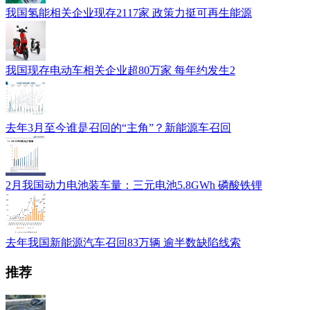
我国氢能相关企业现存2117家 政策力挺可再生能源
我国现存电动车相关企业超80万家 每年约发生2
去年3月至今谁是召回的“主角”？新能源车召回
2月我国动力电池装车量：三元电池5.8GWh 磷酸铁锂
去年我国新能源汽车召回83万辆 逾半数缺陷线索
推荐