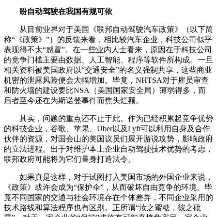
盼自动驾驶在我国有规可依
从目前业界对于美国《联邦自动驾驶汽车政策》（以下简
称“《政策》”）的反馈来看，相比较汽车企业，科技公司似乎
表现得不太“感冒”。在一些业内人士看来，原因在于科技公司
的竞争门槛主要由数据、人工智能、程序等软件所构成。一旦
相关资料被美国政府以“交通安全”的名义强制共享，这些商业
机密的泄露风险便会大幅增加。毕竟，NHTSA对于雇员审查
和防火墙的建设要比NSA（美国国家安全局）薄弱得多，而
后者至今还在为斯诺登事件而焦头烂额。
其实，问题的重点还不止于此。作为已经积累起竞争优势
的科技企业，谷歌、苹果、Uber以及Lyft可以利用自身及合作
伙伴的资源，对国会山的美国议员们展开游说攻势，影响政府
的立法进程。出于对维护本土企业自动驾驶技术优势的考虑，
联邦政府可能将为它们量身打造法令。
如果真是这样，对于试图打入美国市场的外国企业来说，
《政策》或许会成为“保护伞”，从而破坏自由竞争的环境。毕
竟不同国家的交通与社会环境存在个体差异，不同企业采用的
技术路线和算法程序也有区别。正所谓“汝之蜜糖，彼之砒