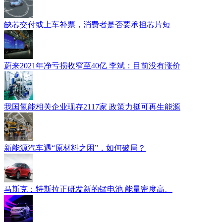
缺芯交付或上车补票，消费者是否要承担芯片短
蔚来2021年净亏损收窄至40亿 李斌：目前没有涨价
我国氢能相关企业现存2117家 政策力挺可再生能源
新能源汽车遇“原材料之困”，如何破局？
马斯克：特斯拉正研发新的锰电池 能量密度高、