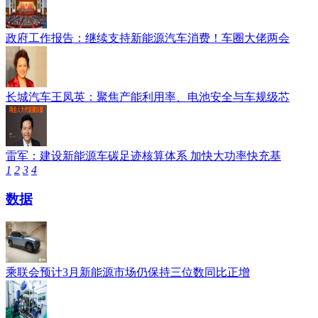
政府工作报告：继续支持新能源汽车消费！车圈大佬两会
长城汽车王凤英：聚焦产能利用率、电池安全与车规级芯
雷军：建设新能源车碳足迹核算体系 加快大功率快充基
1
2
3
4
数据
乘联会预计3月新能源市场仍保持三位数同比正增