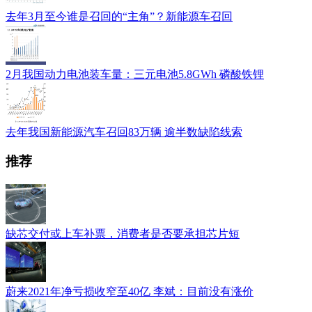
去年3月至今谁是召回的“主角”？新能源车召回
2月我国动力电池装车量：三元电池5.8GWh 磷酸铁锂
去年我国新能源汽车召回83万辆 逾半数缺陷线索
推荐
缺芯交付或上车补票，消费者是否要承担芯片短
蔚来2021年净亏损收窄至40亿 李斌：目前没有涨价