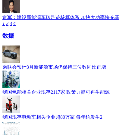
雷军：建设新能源车碳足迹核算体系 加快大功率快充基
1
2
3
4
数据
乘联会预计3月新能源市场仍保持三位数同比正增
我国氢能相关企业现存2117家 政策力挺可再生能源
我国现存电动车相关企业超80万家 每年约发生2