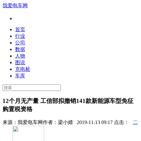
我爱电车网
首页
行业
公司
数据
人物
图说
充电桩
车库
12个月无产量 工信部拟撤销141款新能源车型免征
购置税资格
来源：
我爱电车网
作者：
梁小婧
2019-11-13 09:17 点击：
二