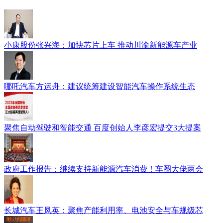
小康股份张兴海：加快芯片上车 推动川渝新能源车产业
哪吒汽车方运舟：建议统筹建设智能汽车操作系统生态
聚焦自动驾驶和智能交通 百度创始人李彦宏提交3大提案
政府工作报告：继续支持新能源汽车消费！车圈大佬两会
长城汽车王凤英：聚焦产能利用率、电池安全与车规级芯