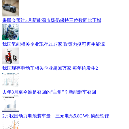
乘联会预计3月新能源市场仍保持三位数同比正增
我国氢能相关企业现存2117家 政策力挺可再生能源
我国现存电动车相关企业超80万家 每年约发生2
去年3月至今谁是召回的“主角”？新能源车召回
2月我国动力电池装车量：三元电池5.8GWh 磷酸铁锂