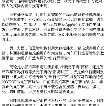
极密钥”。福特的操作也就仅此而已，在元宇宙概念中的更为
深入的实际内容并没有出现。
还有仙豆智能，目前仙豆智能的产品已搭载在长城汽车五
大品牌车型中。不仅如此，仙豆智能还已启动视觉感知、语音
&多模交互、导航出行、平台大数据及App等5个专项自主研
发。一方面，连续对话、可见即可说等亮点功能今年都在快速
实现，而车道级导航、智驾导航、AR-HUD等各家都探索的场
景上。
另一方面，仙豆智能将利用大数据能力，精准观察用户反
馈，从而实现更精准的用户行为分析，为车厂打造更智能的数
据平台，为用户打造专属的“出行元宇宙”
无论是小鹏汽车申请注册多项“小鹏元宇宙”商标，还是智
己汽车宣称打造等效元宇宙的“密境时空”，或是仙豆智能则强
调行业要为用户打造专属的“出行元宇宙”以及宝马汽车的特色
JOYTOPIA元宇宙玩法。目前来看汽车界“元宇宙”的玩法并非
真正的元宇宙，真正元宇宙应该包含沉浸感、低延迟、多元
化、随时随地、经济系统和文明等基础要素。
只能说现阶段元宇宙在汽车行业的运用还不够深入，只能
说是初级的尝试罢了，不过也不要失望，我们依然可以在奔