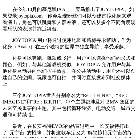
在今年10月的慕尼黑IAA上，宝马推出了JOYTOPIA。如
果登录joytopia.com，你会发现粉丝们可以创建虚拟化身来观
看演出，角色可以跳舞和人群冲浪，还可以从多个不同角度观
看乐队的表演并靠近舞台。
JOYTOPIA 用户将通过使用地图和路标寻求帮助，作为
化身（Avatar）在三个独特的世界中独立导航，享受乐趣。
化身可以奔跑、跳跃或飞行，用户可以选择他们的形式和
颜色。例如，与其他游戏机类似，JOYTOPIA 允许用户与其
他化身互动并向他们挥手致意。在公共活动中，用户还可以创
建自己的空间。玩家也可自拍，并同时直接发布到社交媒体
上。
三个JOYTOPIA世界分别命名为“Re：THINK”、“Re：
IMAGINE”和“Re：BIRTH”。每个主题都涉及对 BMW 集团的
未来至关重要的主题。其中包括循环经济、电动交通、城市交
通和可持续性。
最近，在长安福特EVOS的品宣过程中，长安福特打出
了“元宇宙”的招牌，并将这款车定义为“解锁惊艳元宇宙的终