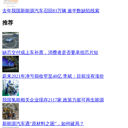
去年我国新能源汽车召回83万辆 逾半数缺陷线索
推荐
缺芯交付或上车补票，消费者是否要承担芯片短
蔚来2021年净亏损收窄至40亿 李斌：目前没有涨价
我国氢能相关企业现存2117家 政策力挺可再生能源
新能源汽车遇“原材料之困”，如何破局？