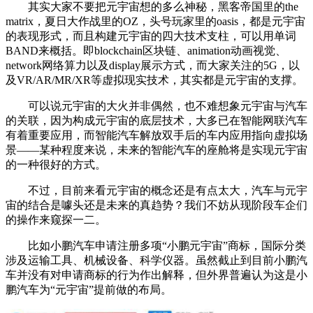
其实大家不要把元宇宙想的多么神秘，黑客帝国里的the
matrix，夏日大作战里的OZ，头号玩家里的oasis，都是元宇宙
的表现形式，而且构建元宇宙的四大技术支柱，可以用单词
BAND来概括。即blockchain区块链、animation动画视觉、
network网络算力以及display展示方式，而大家关注的5G，以
及VR/AR/MR/XR等虚拟现实技术，其实都是元宇宙的支撑。
可以说元宇宙的大火并非偶然，也不难想象元宇宙与汽车
的关联，因为构成元宇宙的底层技术，大多已在智能网联汽车
有着重要应用，而智能汽车解放双手后的车内应用指向虚拟场
景——某种程度来说，未来的智能汽车的座舱将是实现元宇宙
的一种很好的方式。
不过，目前来看元宇宙的概念还是有点太大，汽车与元宇
宙的结合是噱头还是未来的真趋势？我们不妨从现阶段车企们
的操作来窥探一二。
比如小鹏汽车申请注册多项“小鹏元宇宙”商标，国际分类
涉及运输工具、机械设备、科学仪器。虽然截止到目前小鹏汽
车并没有对申请商标的行为作出解释，但外界普遍认为这是小
鹏汽车为“元宇宙”提前做的布局。