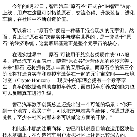
今年的8月27日，智己汽车“原石谷”正式在“IM智己”App
上线，用户在这里可以拓荒原石、交流心得、升级装备、进化
车辆，在社区中不断创造价值。
可以看出，“原石谷”便是一种基于混合现实的元宇宙。然
而，真正让“原石谷”跨越实体与现实世界的，是一套基于“原
石”的经济系统，这套底层基建正是整个元宇宙的核心。
在现实世界中，“原石”可被用于兑换各类硬件或OTA服
务。智己汽车方面表示，随着“原石谷”运营体系的逐步完善，
未来“原石”还将拥有更加丰富的应用场景。而原石谷的第三个
阶段将打造真实车和虚拟车激荡在一起的元宇宙空间——密境
时空（Crypto Horizon），现实中的车辆会拥有一个数字孪
生，真车的数据会帮助虚拟车养成，而虚拟车所养成的能力也
可以反哺真车进行升级。
智己汽车数字创新总监还提出过一个可能的场景：“你开
到一个地方，我买了车，可以把充电桩共享给你，你通过原石
兑换，至少在社区内部未来可以做这方面的开放。”
相比起小鹏的注册商标，智已可以说是目前在运用区块链
技术基础上，在创造汽车用户虚拟社区上还是比较深入的。