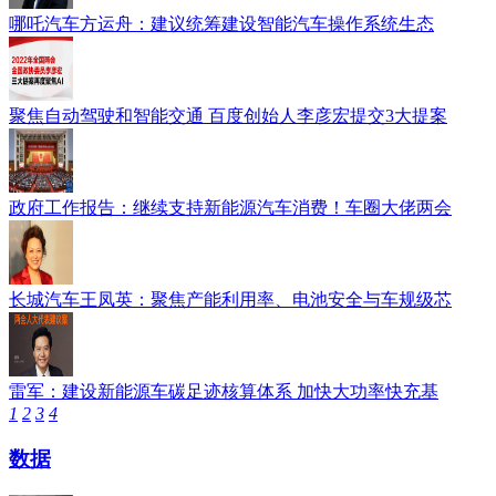
哪吒汽车方运舟：建议统筹建设智能汽车操作系统生态
聚焦自动驾驶和智能交通 百度创始人李彦宏提交3大提案
政府工作报告：继续支持新能源汽车消费！车圈大佬两会
长城汽车王凤英：聚焦产能利用率、电池安全与车规级芯
雷军：建设新能源车碳足迹核算体系 加快大功率快充基
1
2
3
4
数据