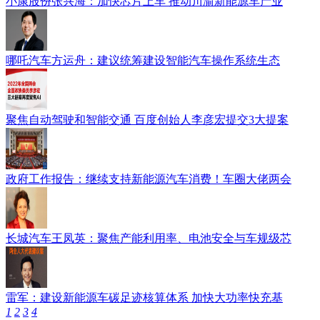
小康股份张兴海：加快芯片上车 推动川渝新能源车产业
哪吒汽车方运舟：建议统筹建设智能汽车操作系统生态
聚焦自动驾驶和智能交通 百度创始人李彦宏提交3大提案
政府工作报告：继续支持新能源汽车消费！车圈大佬两会
长城汽车王凤英：聚焦产能利用率、电池安全与车规级芯
雷军：建设新能源车碳足迹核算体系 加快大功率快充基
1
2
3
4