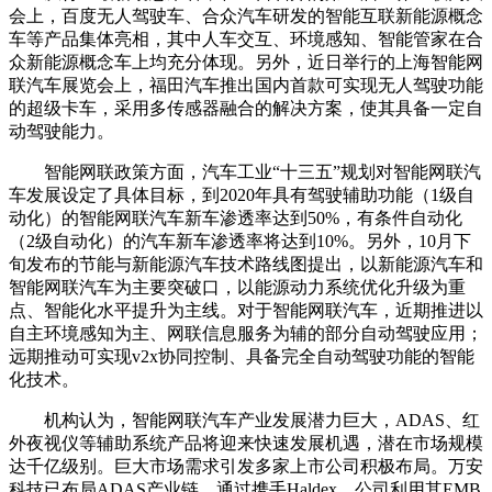
会上，百度无人驾驶车、合众汽车研发的智能互联新能源概念
车等产品集体亮相，其中人车交互、环境感知、智能管家在合
众新能源概念车上均充分体现。另外，近日举行的上海智能网
联汽车展览会上，福田汽车推出国内首款可实现无人驾驶功能
的超级卡车，采用多传感器融合的解决方案，使其具备一定自
动驾驶能力。
智能网联政策方面，汽车工业“十三五”规划对智能网联汽
车发展设定了具体目标，到2020年具有驾驶辅助功能（1级自
动化）的智能网联汽车新车渗透率达到50%，有条件自动化
（2级自动化）的汽车新车渗透率将达到10%。另外，10月下
旬发布的节能与新能源汽车技术路线图提出，以新能源汽车和
智能网联汽车为主要突破口，以能源动力系统优化升级为重
点、智能化水平提升为主线。对于智能网联汽车，近期推进以
自主环境感知为主、网联信息服务为辅的部分自动驾驶应用；
远期推动可实现v2x协同控制、具备完全自动驾驶功能的智能
化技术。
机构认为，智能网联汽车产业发展潜力巨大，ADAS、红
外夜视仪等辅助系统产品将迎来快速发展机遇，潜在市场规模
达千亿级别。巨大市场需求引发多家上市公司积极布局。万安
科技已布局ADAS产业链，通过携手Haldex，公司利用其EMB