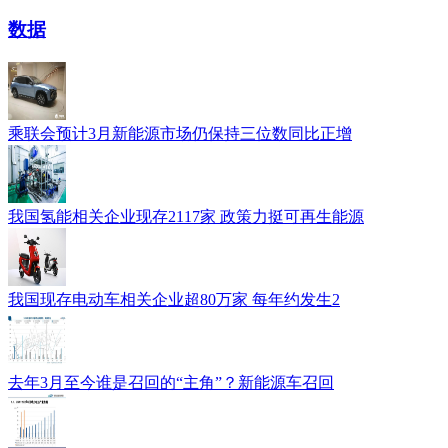
数据
乘联会预计3月新能源市场仍保持三位数同比正增
我国氢能相关企业现存2117家 政策力挺可再生能源
我国现存电动车相关企业超80万家 每年约发生2
去年3月至今谁是召回的“主角”？新能源车召回