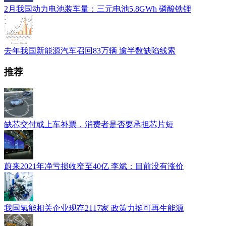
2月我国动力电池装车量：三元电池5.8GWh 磷酸铁锂
去年我国新能源汽车召回83万辆 逾半数缺陷线索
推荐
缺芯交付或上车补票，消费者是否要承担芯片短
蔚来2021年净亏损收窄至40亿 李斌：目前没有涨价
我国氢能相关企业现存2117家 政策力挺可再生能源