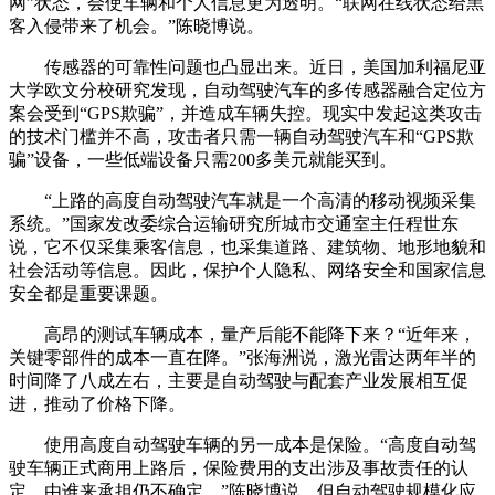
网”状态，会使车辆和个人信息更为透明。“联网在线状态给黑
客入侵带来了机会。”陈晓博说。
传感器的可靠性问题也凸显出来。近日，美国加利福尼亚
大学欧文分校研究发现，自动驾驶汽车的多传感器融合定位方
案会受到“GPS欺骗”，并造成车辆失控。现实中发起这类攻击
的技术门槛并不高，攻击者只需一辆自动驾驶汽车和“GPS欺
骗”设备，一些低端设备只需200多美元就能买到。
“上路的高度自动驾驶汽车就是一个高清的移动视频采集
系统。”国家发改委综合运输研究所城市交通室主任程世东
说，它不仅采集乘客信息，也采集道路、建筑物、地形地貌和
社会活动等信息。因此，保护个人隐私、网络安全和国家信息
安全都是重要课题。
高昂的测试车辆成本，量产后能不能降下来？“近年来，
关键零部件的成本一直在降。”张海洲说，激光雷达两年半的
时间降了八成左右，主要是自动驾驶与配套产业发展相互促
进，推动了价格下降。
使用高度自动驾驶车辆的另一成本是保险。“高度自动驾
驶车辆正式商用上路后，保险费用的支出涉及事故责任的认
定，由谁来承担仍不确定。”陈晓博说，但自动驾驶规模化应