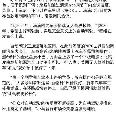
色，便于识别车辆；乘客能通过滴滴App调节车内空调温度、
风量，上车后，还可以在车里唱卡拉OK……滴滴出行日前发
布首款定制网约车D1，引发网民热议。
“到2025年，滴滴网约车会搭载无人驾驶模块；到2030
年，希望去掉驾驶舱，实现完全意义上的自动驾驶。”程维在
发布会上说。
自动驾驶正加速落地应用。在此前闭幕的2020世界智能网
联汽车大会上，车身高近3米的陕西重卡汽车不需司机操作；
超6米长的金旅星辰小巴，方向盘上多了一个平板电脑；北汽
麦格纳新能源汽车自动泊车可以一把入库；美团无人驾驶物流
车“看见”观众招手便停了下来……
“像一个刚学完车拿本上路的学员，所有操作都是标准规
范的。”大多亲测者对这些“新物种”评价良好。蔚来汽车车主
杨岳嵩说，在环路或快速路上，自己已经习惯用辅助驾驶系
统“让驾驶更轻松”。
“公众对自动驾驶的接受度不断提高，为自动驾驶规模化
应用奠定了基础。”小马智行市场公关总监张海洲说。