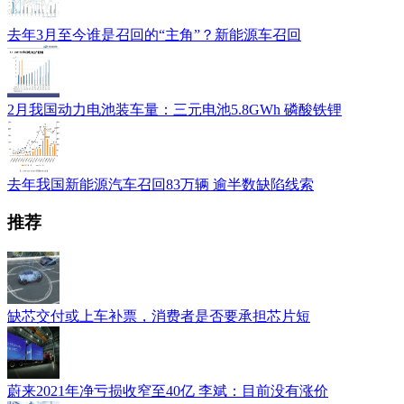
去年3月至今谁是召回的“主角”？新能源车召回
2月我国动力电池装车量：三元电池5.8GWh 磷酸铁锂
去年我国新能源汽车召回83万辆 逾半数缺陷线索
推荐
缺芯交付或上车补票，消费者是否要承担芯片短
蔚来2021年净亏损收窄至40亿 李斌：目前没有涨价