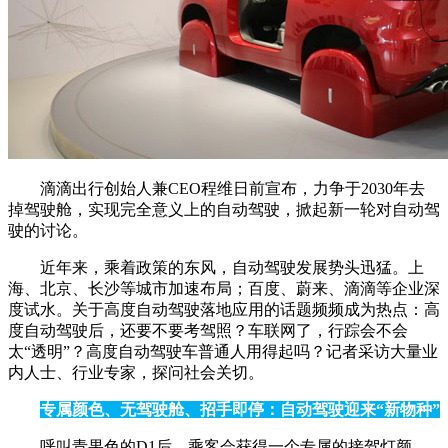
滴滴出行创始人兼CEO程维日前宣布，力争于2030年去
掉驾驶舱，实现完全意义上的自动驾驶，掀起新一轮对自动驾
驶的讨论。
近年来，乘着政策的东风，自动驾驶发展势头迅猛。上
海、北京、长沙等城市加速布局；百度、蔚来、滴滴等企业深
度试水。关于高度自动驾驶落地应用的话题频频成为热点：高
度自动驾驶后，还要不要考驾照？车联网了，行踪会不会
太“透明”？高度自动驾驶车普通人用得起吗？记者采访大量业
内人士、行业专家，探问社会关切。
专属颜色、无驾驶舱、招手即停：自动驾驶迎来“新物种”
呼叫青果色的D1后，乘客会获得一个专属的接驾灯颜