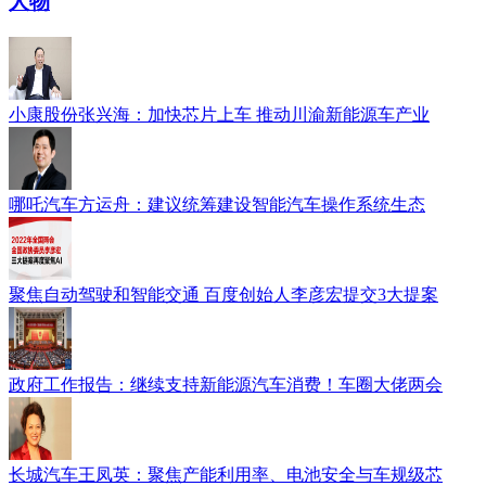
人物
小康股份张兴海：加快芯片上车 推动川渝新能源车产业
哪吒汽车方运舟：建议统筹建设智能汽车操作系统生态
聚焦自动驾驶和智能交通 百度创始人李彦宏提交3大提案
政府工作报告：继续支持新能源汽车消费！车圈大佬两会
长城汽车王凤英：聚焦产能利用率、电池安全与车规级芯