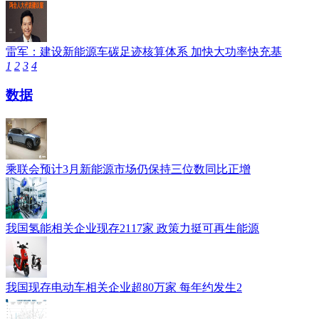
雷军：建设新能源车碳足迹核算体系 加快大功率快充基
1
2
3
4
数据
乘联会预计3月新能源市场仍保持三位数同比正增
我国氢能相关企业现存2117家 政策力挺可再生能源
我国现存电动车相关企业超80万家 每年约发生2