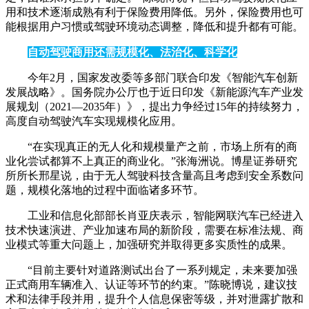
用和技术逐渐成熟有利于保险费用降低。另外，保险费用也可
能根据用户习惯或驾驶环境动态调整，降低和提升都有可能。
自动驾驶商用还需规模化、法治化、科学化
今年2月，国家发改委等多部门联合印发《智能汽车创新
发展战略》。国务院办公厅也于近日印发《新能源汽车产业发
展规划（2021―2035年）》，提出力争经过15年的持续努力，
高度自动驾驶汽车实现规模化应用。
“在实现真正的无人化和规模量产之前，市场上所有的商
业化尝试都算不上真正的商业化。”张海洲说。博星证券研究
所所长邢星说，由于无人驾驶科技含量高且考虑到安全系数问
题，规模化落地的过程中面临诸多环节。
工业和信息化部部长肖亚庆表示，智能网联汽车已经进入
技术快速演进、产业加速布局的新阶段，需要在标准法规、商
业模式等重大问题上，加强研究并取得更多实质性的成果。
“目前主要针对道路测试出台了一系列规定，未来要加强
正式商用车辆准入、认证等环节的约束。”陈晓博说，建议技
术和法律手段并用，提升个人信息保密等级，并对泄露扩散和