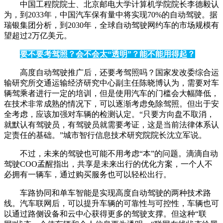
中国工程院院士、北京邮电大学计算机学院院长李德毅认
为，到2033年，中国汽车保有量中将实现70%的自动驾驶。据
瑞银集团分析，到2030年，全球自动驾驶网约车的市场规模有
望超过2万亿美元。
要不要考驾照？会不会太“透明”？能不能用得起？
高度自动驾驶推广后，还要考驾照吗？国家发改委综合运
输研究所交通运输经济研究中心副主任陈晓博认为，需要对车
辆驾乘者进行一定的培训，但是使用汽车的门槛会大幅降低，
在技术非常成熟的情况下，可以逐渐考虑免除驾照。但出于安
全考虑，应该加强对车辆的检测认定。“只要方向盘不取消，
就默认有驾驶员，有驾驶员就需要考证，这是当前法律体系认
定责任的基础。”城市智行信息技术研究院院长沈立军说。
不过，未来的驾驶也可能不用考虑“本”的问题。滴滴自动
驾驶COO孟醒指出，共享是未来出行的优化方案，一个人不
必拥有一辆车，通过购买服务也可以轻松出行。
车路协同和单车智能是实现高度自动驾驶的两种技术路
线。汽车联网后，可以提升车辆的可靠性与可控性，车辆也可
以通过路侧设备和云中心获得更多的驾驶支撑。但这种“联