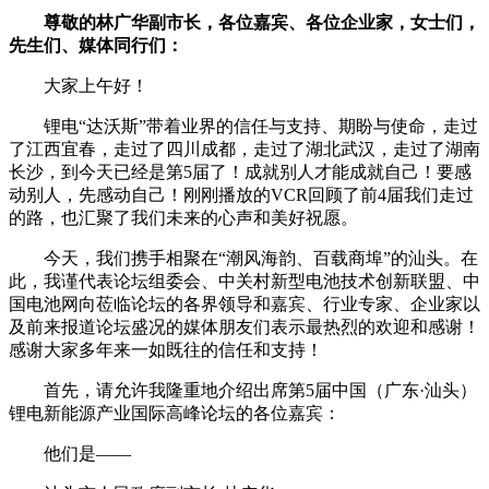
尊敬的林广华副市长，各位嘉宾、各位企业家，女士们，
先生们、媒体同行们：
大家上午好！
锂电“达沃斯”带着业界的信任与支持、期盼与使命，走过
了江西宜春，走过了四川成都，走过了湖北武汉，走过了湖南
长沙，到今天已经是第5届了！成就别人才能成就自己！要感
动别人，先感动自己！刚刚播放的VCR回顾了前4届我们走过
的路，也汇聚了我们未来的心声和美好祝愿。
今天，我们携手相聚在“潮风海韵、百载商埠”的汕头。在
此，我谨代表论坛组委会、中关村新型电池技术创新联盟、中
国电池网向莅临论坛的各界领导和嘉宾、行业专家、企业家以
及前来报道论坛盛况的媒体朋友们表示最热烈的欢迎和感谢！
感谢大家多年来一如既往的信任和支持！
首先，请允许我隆重地介绍出席第5届中国（广东·汕头）
锂电新能源产业国际高峰论坛的各位嘉宾：
他们是——