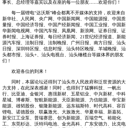
事长、总经理等嘉宾以及在座的每一位朋友……欢迎你们！
每一届锂电“达沃斯”峰会都离不开媒体的支持，欢迎来自
新华社、人民网、央广网、中国新闻网、中国能源报、中国质
量报、中国经济导报、中国产经新闻报、中国工业报、中国新
华新闻电视网、中国汽车报、凤凰网、新浪网、证券日报、证
券时报、上海证券报、每日经济新闻、21世纪经济报道、新能
源汽车报、法制日报、法制晚报、广州日报、南方日报、汕头
日报、深圳特区报、信息时报、汕头特区晚报、羊城晚报、汕
头都市报、汕头+、汕头电视台、汕头橄榄台等媒体界的朋友
们！
欢迎各位的到来！
同时，本届论坛还得到了汕头市人民政府和泛世资源的大
力支持，在此深表感谢！同时，也得到了猛狮科技、一帆出
行、比亚迪、金银河、惠强新材、五星铝业、中兴新材、中科
星城、博睿斯、智航新能源、天臣新能源、力信能源、华宝新
能源、雄韬股份、银隆新能源、远东福斯特、时代高科、容百
锂电、诺德股份、联赢激光、大族激光、华夏幸福、新嘉拓、
新安江工业泵、普瑞赛思、创为新能源、百瑞空气、裕能化
工、东莞杉达、沃特玛电池、金光高科、广东安德力、比克电