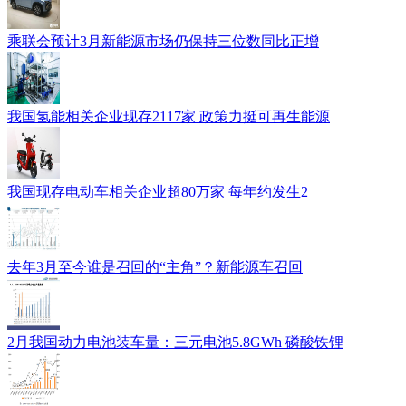
乘联会预计3月新能源市场仍保持三位数同比正增
我国氢能相关企业现存2117家 政策力挺可再生能源
我国现存电动车相关企业超80万家 每年约发生2
去年3月至今谁是召回的“主角”？新能源车召回
2月我国动力电池装车量：三元电池5.8GWh 磷酸铁锂