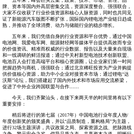
五年来，峰会巨头云集，政策、技术、市场、管理、品
牌、资本等国内外高层密集交流，资源深度整合、强强联合，
大家不仅收获了行业价值资源和核心人脉资源，同时也共同见
证了新能源汽车版图不断扩张，国际国内锂电池产业链日趋成
熟，并推动了全球消费、动力与储能行业的稳步增长。
五年来，我们凭借自身的行业资源和平台优势，通过中国
电池网、我爱电车网、能源财经网等媒体平台提供高效而专业
的价值资讯、精准而权威的行业数据、报告以及大量来自现场
和一线调研的鲜活报道；通过中关村新型电池技术创新联盟、
电池百人会打造高端平台和核心资源圈，让企业家们第一时间
把握趋势与商机，强强联合；通过北京稀旺投资为产业并购提
供价值核心资源，助力中小企业对接资本市场；通过锂电“达
沃斯”论坛，我们搭建起了国内外技术和市场应用交流桥梁，
促进了中外企业跨国联盟与合作……
今天，我们齐聚汕头，在接下来两天半的时间里将有以下
重要安排：
稍后将进行的第七届（2017年）中国电池行业年度人物/
年度创新奖的颁奖盛典，并以“品质制造，重构格局”为主题，
进行32场主题演讲，共议政策之局、探索资源之战、把脉路线
之争、警示安全之鉴、倡导品质之态、共赢资本之道、明晰行