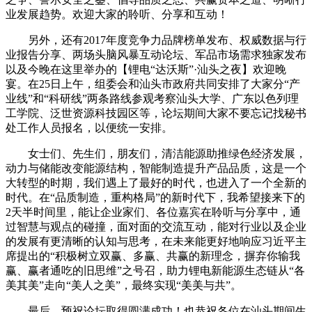
业发展趋势。欢迎大家的聆听、分享和互动！
另外，还有2017年度竞争力品牌榜单发布、权威数据与行
业报告分享、两场头脑风暴互动论坛、军品市场需求独家发布
以及今晚在这里举办的【锂电“达沃斯”·汕头之夜】欢迎晚
宴。在25日上午，组委会和汕头市政府共同安排了大家分“产
业线”和“科研线”两条路线参观考察汕头大学、广东以色列理
工学院、泛世资源科技园区等，论坛期间大家不要忘记找秘书
处工作人员报名，以便统一安排。
女士们、先生们，朋友们，清洁能源助推绿色经济发展，
动力与储能改变能源结构，智能制造提升产品品质，这是一个
大转型的时期，我们遇上了最好的时代，也进入了一个全新的
时代。在“品质制造，重构格局”的新时代下，我希望接来下的
2天半时间里，能让企业家们、各位嘉宾在聆听与分享中，通
过智慧与观点的碰撞，面对面的交流互动，能对行业以及企业
的发展有更清晰的认知与思考，在未来能更好地响应习近平主
席提出的“积极树立双赢、多赢、共赢的新理念，摒弃你输我
赢、赢者通吃的旧思维”之号召，助力锂电新能源生态链从“各
美其美”走向“美人之美”，最终实现“美美与共”。
最后，预祝论坛取得圆满成功！也恭祝各位在汕头期间生