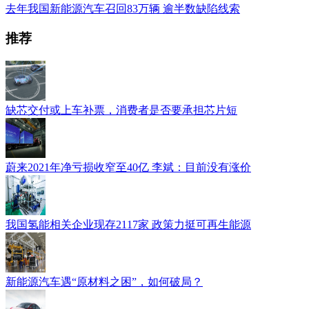
去年我国新能源汽车召回83万辆 逾半数缺陷线索
推荐
缺芯交付或上车补票，消费者是否要承担芯片短
蔚来2021年净亏损收窄至40亿 李斌：目前没有涨价
我国氢能相关企业现存2117家 政策力挺可再生能源
新能源汽车遇“原材料之困”，如何破局？