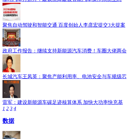
聚焦自动驾驶和智能交通 百度创始人李彦宏提交3大提案
政府工作报告：继续支持新能源汽车消费！车圈大佬两会
长城汽车王凤英：聚焦产能利用率、电池安全与车规级芯
雷军：建设新能源车碳足迹核算体系 加快大功率快充基
1
2
3
4
数据