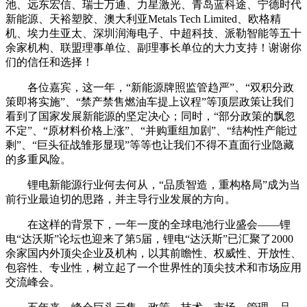
池、远东宏信、瑞士万通、力星激光、青岛蓝科途、宁德时代
新能源、天裕塑胶、澳大利亚Metals Tech Limited、欧格精
机、埃力生亚太、深圳润海电子、中超科技、派勒智能等五十
余家机构、联盟理事单位、副理事长单位的大力支持！谢谢你
们的信任和选择！
各位嘉宾，这一年，“新能源牌照监管趋严”、“双积分政
策即将实施”、“禁产禁售燃油车提上议程”等顶层政策让我们
看到了国家发展新能源的坚定决心；同时，“部分政策的飘忽
不定”、“原材料价格上涨”、“并购重组加剧”、“结构性产能过
剩”、“巨头征战雏形显现”等等也让我们不得不直面行业隐藏
的多重风险。
锂电新能源行业何去何从，“品质智造，重构格局”成为当
前行业最迫切的思路，并主导行业发展的方向。
在这样的背景下，一年一度的全球电池行业盛会——锂
电“达沃斯”论坛也迎来了第5届，锂电“达沃斯”已汇聚了2000
余家国内外顶尖企业及机构，以其前瞻性、权威性、开放性、
包容性、专业性，树立起了一个世界性的顶尖技术和市场应用
交流峰会。