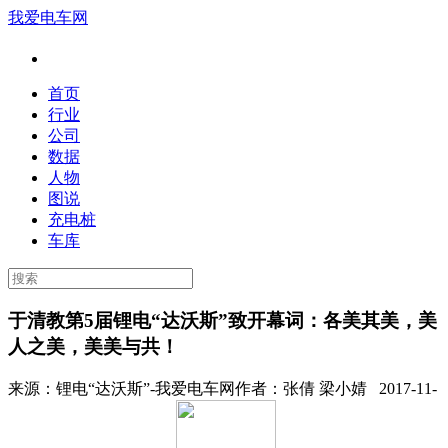
我爱电车网
首页
行业
公司
数据
人物
图说
充电桩
车库
于清教第5届锂电“达沃斯”致开幕词：各美其美，美
人之美，美美与共！
来源：
锂电“达沃斯”-我爱电车网
作者：
张倩 梁小婧
2017-11-