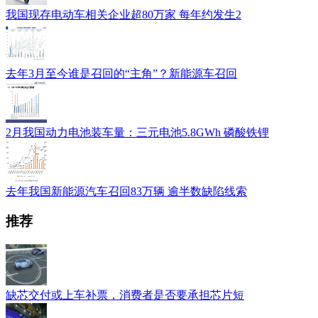
我国现存电动车相关企业超80万家 每年约发生2
去年3月至今谁是召回的“主角”？新能源车召回
2月我国动力电池装车量：三元电池5.8GWh 磷酸铁锂
去年我国新能源汽车召回83万辆 逾半数缺陷线索
推荐
缺芯交付或上车补票，消费者是否要承担芯片短