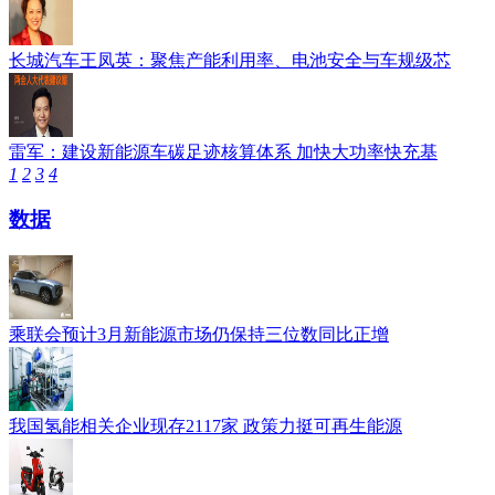
长城汽车王凤英：聚焦产能利用率、电池安全与车规级芯
雷军：建设新能源车碳足迹核算体系 加快大功率快充基
1
2
3
4
数据
乘联会预计3月新能源市场仍保持三位数同比正增
我国氢能相关企业现存2117家 政策力挺可再生能源