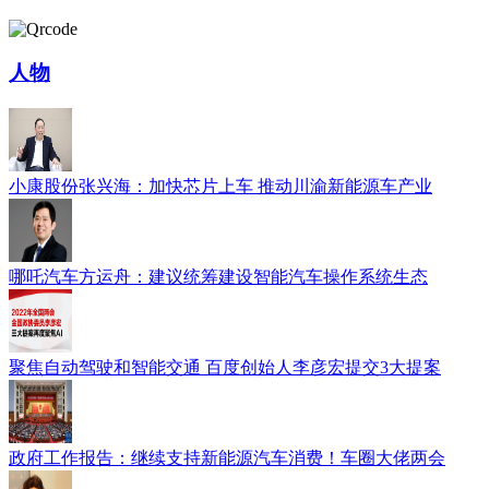
人物
小康股份张兴海：加快芯片上车 推动川渝新能源车产业
哪吒汽车方运舟：建议统筹建设智能汽车操作系统生态
聚焦自动驾驶和智能交通 百度创始人李彦宏提交3大提案
政府工作报告：继续支持新能源汽车消费！车圈大佬两会