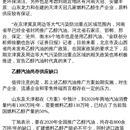
更环保清洁。另外也是考虑到就近地区有河南天冠、安徽丰
原、山东龙力和在建的天津天冠几家燃料乙醇生产企业，原料
供应较有保证。
“在京津冀及周边等大气污染防治重点区域范围内，河南
省早已经全省封闭推广乙醇汽油。河北省石家庄、邯郸、邢
台、保定、沧州、衡水6个地市也是使用乙醇汽油。”金联创分
析师徐鹏也告诉《证券日报》记者，目前来看，北京市及山西
省尚未发布乙醇汽油的推广政策。在国家政策的要求之下，后
期京津冀及周边等大气污染防治重点区域的相关政策也将积极
推进，宣告乙醇汽油时代真的来了。
乙醇汽油尚存供应缺口
值得注意的是，若上述乙醇汽油推广方案如期实施，对生
产企业、流通企业和零售终端而言都存在一定的压力。
山东及天津都在《方案》中预计，到2020年两地汽油消费
量约有1300万吨/年，需要燃料乙醇130万吨，已经占了当前我
国燃料乙醇产量的50%。
丁旭表示，要在2020年全国推广乙醇汽油，尚存在800余
万吨/年的缺口，扩建燃料乙醇产能必不可少，同时进口政策