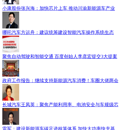
小康股份张兴海：加快芯片上车 推动川渝新能源车产业
哪吒汽车方运舟：建议统筹建设智能汽车操作系统生态
聚焦自动驾驶和智能交通 百度创始人李彦宏提交3大提案
政府工作报告：继续支持新能源汽车消费！车圈大佬两会
长城汽车王凤英：聚焦产能利用率、电池安全与车规级芯
雷军：建设新能源车碳足迹核算体系 加快大功率快充基