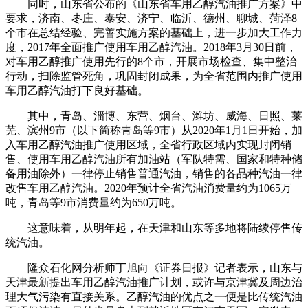
同时，山东省公布的《山东省车用乙醇汽油推广方案》中
要求，济南、枣庄、泰安、济宁、临沂、德州、聊城、菏泽8
个市在总结经验、完善实施方案的基础上，进一步加大工作力
度，2017年全面推广使用车用乙醇汽油。2018年3月30日前，
对车用乙醇推广使用先行的8个市，开展市场检查、集中整治
行动，扫除监管死角，巩固封闭成果，为全省范围内推广使用
车用乙醇汽油打下良好基础。
其中，青岛、淄博、东营、烟台、潍坊、威海、日照、莱
芜、滨州9市（以下简称青岛等9市）从2020年1月1日开始，加
入车用乙醇汽油推广使用区域，全省行政区域内实现封闭销
售、使用车用乙醇汽油所有加油站（军队特需、国家和特种储
备用油除外）一律停止销售普通汽油，销售的各品种汽油一律
改售车用乙醇汽油。2020年预计全省汽油消费量约为1065万
吨，青岛等9市消费量约为650万吨。
这意味着，从明年起，在天津和山东等多地将陆续停售传
统汽油。
隆众石化网分析师丁旭向《证券日报》记者表示，山东与
天津最新提出车用乙醇汽油推广计划，或许与京津冀及周边治
理大气污染有直接关系。乙醇汽油的优点之一便是比传统汽油