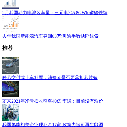
2月我国动力电池装车量：三元电池5.8GWh 磷酸铁锂
去年我国新能源汽车召回83万辆 逾半数缺陷线索
推荐
缺芯交付或上车补票，消费者是否要承担芯片短
蔚来2021年净亏损收窄至40亿 李斌：目前没有涨价
我国氢能相关企业现存2117家 政策力挺可再生能源