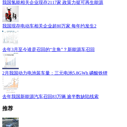
我国氢能相关企业现存2117家 政策力挺可再生能源
我国现存电动车相关企业超80万家 每年约发生2
去年3月至今谁是召回的“主角”？新能源车召回
2月我国动力电池装车量：三元电池5.8GWh 磷酸铁锂
去年我国新能源汽车召回83万辆 逾半数缺陷线索
推荐