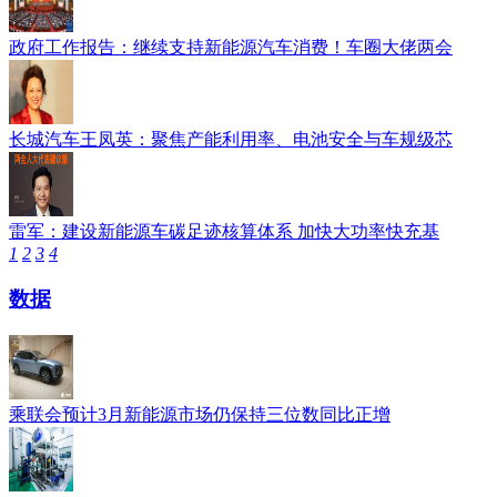
政府工作报告：继续支持新能源汽车消费！车圈大佬两会
长城汽车王凤英：聚焦产能利用率、电池安全与车规级芯
雷军：建设新能源车碳足迹核算体系 加快大功率快充基
1
2
3
4
数据
乘联会预计3月新能源市场仍保持三位数同比正增