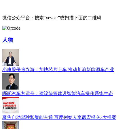
微信公众平台：搜索“xevcar”或扫描下面的二维码
人物
小康股份张兴海：加快芯片上车 推动川渝新能源车产业
哪吒汽车方运舟：建议统筹建设智能汽车操作系统生态
聚焦自动驾驶和智能交通 百度创始人李彦宏提交3大提案