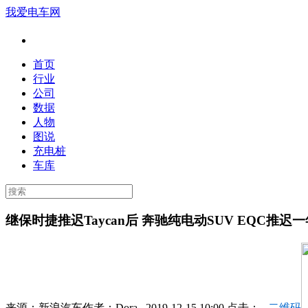
我爱电车网
首页
行业
公司
数据
人物
图说
充电桩
车库
继保时捷推迟Taycan后 奔驰纯电动SUV EQC推迟
来源：
新浪汽车
作者：
Dora
2019-12-15 10:00 点击：
二维码