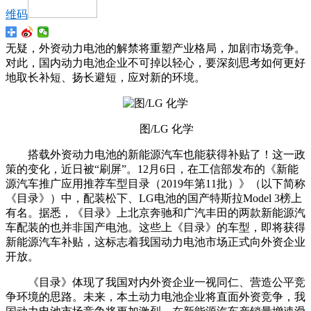
维码
无疑，外资动力电池的解禁将重塑产业格局，加剧市场竞争。
对此，国内动力电池企业不可掉以轻心，要深刻思考如何更好
地取长补短、扬长避短，应对新的环境。
图/LG 化学
搭载外资动力电池的新能源汽车也能获得补贴了！这一政
策的变化，近日被“刷屏”。12月6日，在工信部发布的《新能
源汽车推广应用推荐车型目录（2019年第11批）》（以下简称
《目录》）中，配装松下、LG电池的国产特斯拉Model 3榜上
有名。据悉，《目录》上北京奔驰和广汽丰田的两款新能源汽
车配装的也并非国产电池。这些上《目录》的车型，即将获得
新能源汽车补贴，这标志着我国动力电池市场正式向外资企业
开放。
《目录》体现了我国对内外资企业一视同仁、营造公平竞
争环境的思路。未来，本土动力电池企业将直面外资竞争，我