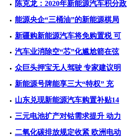
陈克龙：2020年新能源汽车积分政
能源央企“三桶油”的新能源棋局
新疆购新能源汽车将免购置税 可
汽车业消除空“芯”化尴尬箭在弦
众巨头押宝无人驾驶 专家建议明
新能源号牌能享三大“特权” 充
山东兑现新能源汽车购置补贴14
三元电池扩产对钴需求提升 动力
二氧化碳排放规定收紧 欧洲电动