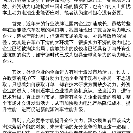
国动力电池市场竞争将更加激烈。在新能源汽车产销量增速滑
坡、外资动力电池抢摊中国市场的情况下，也有业内人士担忧
本土动力电池企业能否应对。笔者认为这种担心没有必要。
首先，近年来的行业洗牌让国内企业加速成长。虽然前些
年在新能源汽车发展的风口期，我国涌现出了数百家动力电池
企业，造成产能过剩，但随着市场的发展、补贴等政策的调
整，尤其是在车市下滑的大环境下，很多实力不济的动力电池
企业已经被淘汰出局，能够胜出的佼佼者已经具备了与外资企
业抗衡的实力，如宁德时代已成为极具全球竞争力的动力电池
企业。
其次，外资企业的全面进入有利于激发市场活力。过去，
在政策的庇护下，部分动力电池企业囿于现有小格局，不思进
取，只想着如何获取订单，却在技术研发方面缺少动力。外资
企业的进入，将倒逼本土企业提高危机意识、激发活力，进行
技术升级，真正走向市场。随着有竞争力企业数量的增加，整
个市场才会迸发出活力，从而加快动力电池产品降低成本、提
升性能，进而促进新能源汽车性能升级。
再则，充分竞争才能提升企业实力。浑水摸鱼者早该成为
淘汰落后产能的对象，未来市场的充分竞争将加速这一进程，
在这一过程中，真正有实力的企业自然会脱颖而出，也能在市