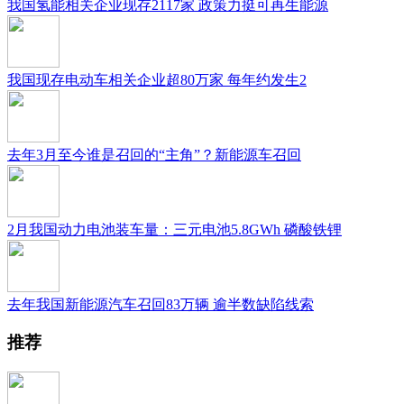
我国氢能相关企业现存2117家 政策力挺可再生能源
我国现存电动车相关企业超80万家 每年约发生2
去年3月至今谁是召回的“主角”？新能源车召回
2月我国动力电池装车量：三元电池5.8GWh 磷酸铁锂
去年我国新能源汽车召回83万辆 逾半数缺陷线索
推荐