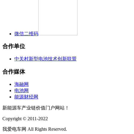
微信二维码
合作单位
中关村新型电池技术创新联盟
合作媒体
海融网
电池网
能源财经网
新能源车产业链价值门户网站！
Copyright © 2011-2022
我爱电车网 All Rights Reserved.