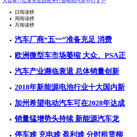
大众将77亿美元在西班牙打造电动汽车中心 扩产
日阅读榜
周阅读榜
月阅读榜
汽车厂商“五一”准备充足 消费
欧洲微型车市场萎缩 大众、PSA正
汽车产业濒临衰退 总体销量创新
2018年新能源电池行业十大国内新
加州希望电动汽车可在2028年达成
销量猛增势头持续 新能源汽车龙
停车难 充电难 盈利难 分时租赁柳