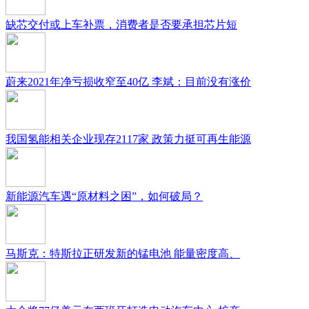
缺芯交付或上车补票，消费者是否要承担芯片短
蔚来2021年净亏损收窄至40亿 李斌：目前没有涨价
我国氢能相关企业现存2117家 政策力挺可再生能源
新能源汽车遇“原材料之困”，如何破局？
马斯克：特斯拉正研发新的锰电池 能量密度高、