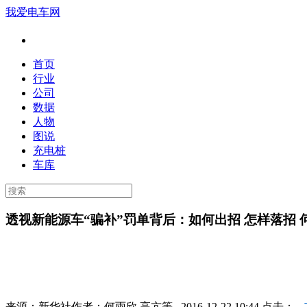
我爱电车网
首页
行业
公司
数据
人物
图说
充电桩
车库
透视新能源车“骗补”罚单背后：如何出招 怎样落招 
来源：
新华社
作者：
何雨欣 高亢等
2016-12-22 10:44 点击：