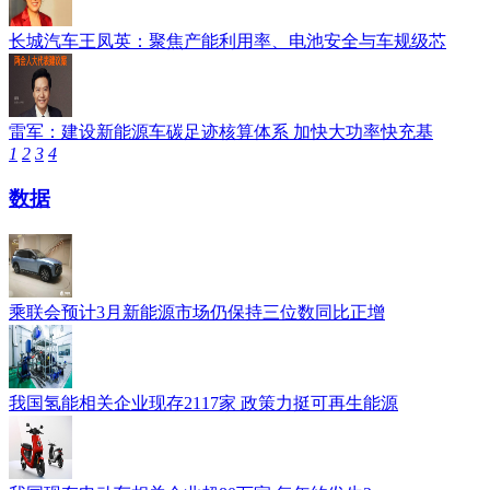
长城汽车王凤英：聚焦产能利用率、电池安全与车规级芯
雷军：建设新能源车碳足迹核算体系 加快大功率快充基
1
2
3
4
数据
乘联会预计3月新能源市场仍保持三位数同比正增
我国氢能相关企业现存2117家 政策力挺可再生能源