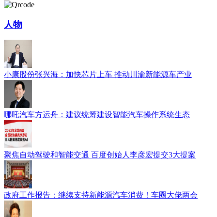
人物
小康股份张兴海：加快芯片上车 推动川渝新能源车产业
哪吒汽车方运舟：建议统筹建设智能汽车操作系统生态
聚焦自动驾驶和智能交通 百度创始人李彦宏提交3大提案
政府工作报告：继续支持新能源汽车消费！车圈大佬两会