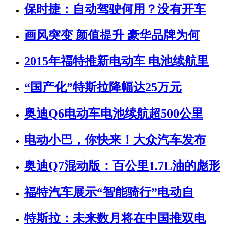
保时捷：自动驾驶何用？没有开车
画风突变 颜值提升 豪华品牌为何
2015年福特推新电动车 电池续航里
“国产化”特斯拉降幅达25万元
奥迪Q6电动车电池续航超500公里
电动小巴，你快来！大众汽车发布
奥迪Q7混动版：百公里1.7L油的彪形
福特汽车展示“智能骑行”电动自
特斯拉：未来数月将在中国推双电