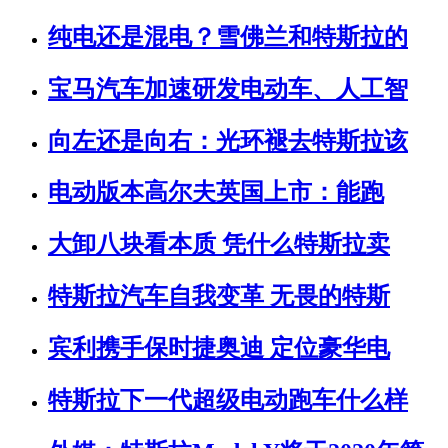
纯电还是混电？雪佛兰和特斯拉的
宝马汽车加速研发电动车、人工智
向左还是向右：光环褪去特斯拉该
电动版本高尔夫英国上市：能跑
大卸八块看本质 凭什么特斯拉卖
特斯拉汽车自我变革 无畏的特斯
宾利携手保时捷奥迪 定位豪华电
特斯拉下一代超级电动跑车什么样