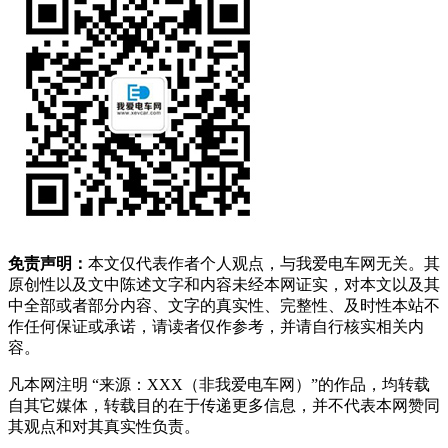
免责声明：
本文仅代表作者个人观点，与我爱电车网无关。其
原创性以及文中陈述文字和内容未经本网证实，对本文以及其
中全部或者部分内容、文字的真实性、完整性、及时性本站不
作任何保证或承诺，请读者仅作参考，并请自行核实相关内
容。
凡本网注明 “来源：XXX（非我爱电车网）”的作品，均转载
自其它媒体，转载目的在于传递更多信息，并不代表本网赞同
其观点和对其真实性负责。