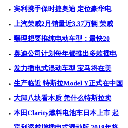
宾利携手保时捷奥迪 定位豪华电
上汽荣威2月销量近3.37万辆 荣威
曝理想要推纯电动车型：最快20
奥迪公司计划每年都推出多款插电
发力插电式混动车型 宝马将在美
生产临近 特斯拉Model Y正式在中国
大卸八块看本质 凭什么特斯拉卖
本田Clarity燃料电池车日本上市 起
宾利添越增插电式混动版 2018年将