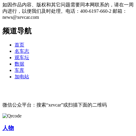
如因作品内容、版权和其它问题需要同本网联系的，请在一周
内进行，以便我们及时处理。电话：400-6197-660-2 邮箱：
news@xevcar.com
频道导航
首页
名车志
观车坛
数据
车库
加电站
微信公众平台：搜索“xevcar”或扫描下面的二维码
人物