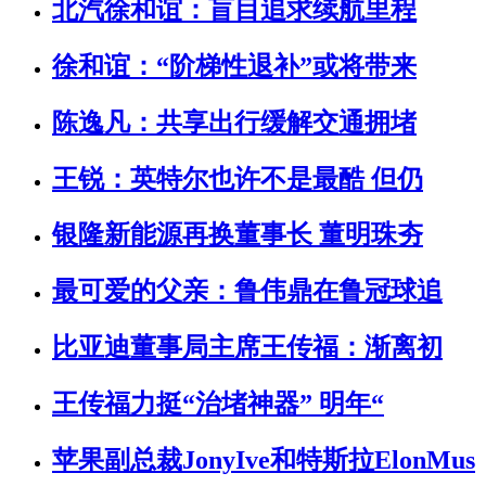
北汽徐和谊：盲目追求续航里程
徐和谊：“阶梯性退补”或将带来
陈逸凡：共享出行缓解交通拥堵
王锐：英特尔也许不是最酷 但仍
银隆新能源再换董事长 董明珠夯
最可爱的父亲：鲁伟鼎在鲁冠球追
比亚迪董事局主席王传福：渐离初
王传福力挺“治堵神器” 明年“
苹果副总裁JonyIve和特斯拉ElonMus