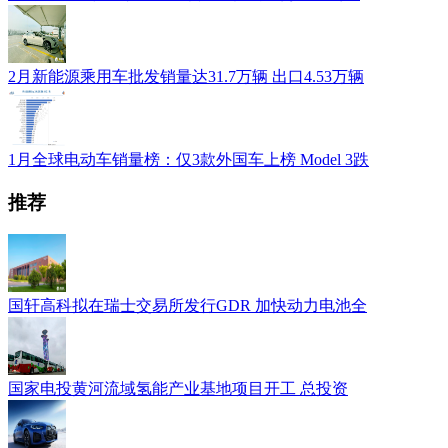
2月新能源乘用车批发销量达31.7万辆 出口4.53万辆
1月全球电动车销量榜：仅3款外国车上榜 Model 3跌
推荐
国轩高科拟在瑞士交易所发行GDR 加快动力电池全
国家电投黄河流域氢能产业基地项目开工 总投资