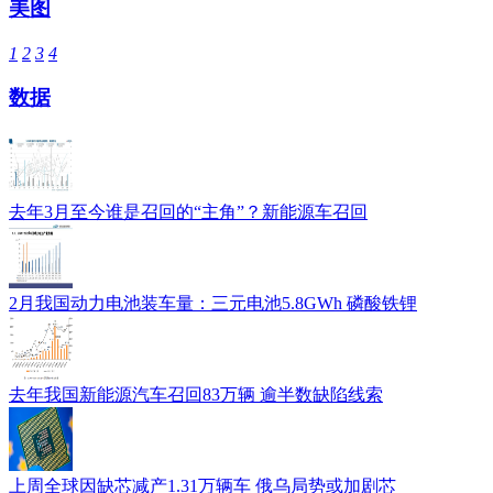
美图
1
2
3
4
数据
去年3月至今谁是召回的“主角”？新能源车召回
2月我国动力电池装车量：三元电池5.8GWh 磷酸铁锂
去年我国新能源汽车召回83万辆 逾半数缺陷线索
上周全球因缺芯减产1.31万辆车 俄乌局势或加剧芯