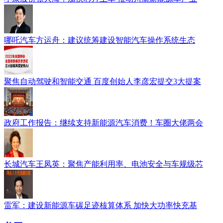
哪吒汽车方运舟：建议统筹建设智能汽车操作系统生态
聚焦自动驾驶和智能交通 百度创始人李彦宏提交3大提案
政府工作报告：继续支持新能源汽车消费！车圈大佬两会
长城汽车王凤英：聚焦产能利用率、电池安全与车规级芯
雷军：建设新能源车碳足迹核算体系 加快大功率快充基