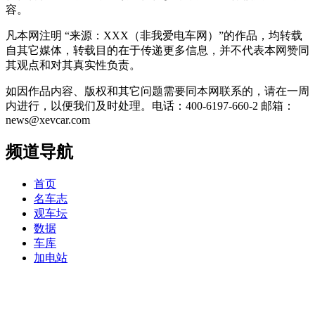
容。
凡本网注明 “来源：XXX（非我爱电车网）”的作品，均转载
自其它媒体，转载目的在于传递更多信息，并不代表本网赞同
其观点和对其真实性负责。
如因作品内容、版权和其它问题需要同本网联系的，请在一周
内进行，以便我们及时处理。电话：400-6197-660-2 邮箱：
news@xevcar.com
频道导航
首页
名车志
观车坛
数据
车库
加电站