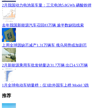
2月我国动力电池装车量：三元电池5.8GWh 磷酸铁锂
去年我国新能源汽车召回83万辆 逾半数缺陷线索
上周全球因缺芯减产1.31万辆车 俄乌局势或加剧芯
2月新能源乘用车批发销量达31.7万辆 出口4.53万辆
1月全球电动车销量榜：仅3款外国车上榜 Model 3跌
推荐