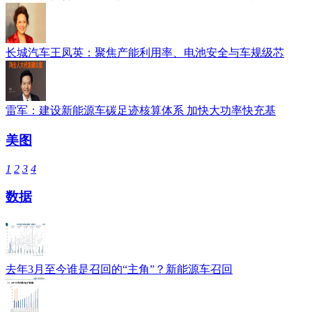
长城汽车王凤英：聚焦产能利用率、电池安全与车规级芯
雷军：建设新能源车碳足迹核算体系 加快大功率快充基
美图
1
2
3
4
数据
去年3月至今谁是召回的“主角”？新能源车召回