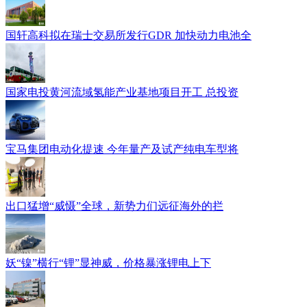
国轩高科拟在瑞士交易所发行GDR 加快动力电池全
国家电投黄河流域氢能产业基地项目开工 总投资
宝马集团电动化提速 今年量产及试产纯电车型将
出口猛增“威慑”全球，新势力们远征海外的拦
妖“镍”横行“锂”显神威，价格暴涨锂电上下