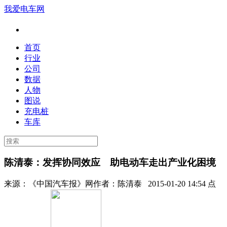
我爱电车网
首页
行业
公司
数据
人物
图说
充电桩
车库
陈清泰：发挥协同效应 助电动车走出产业化困境
来源：
《中国汽车报》网
作者：
陈清泰
2015-01-20 14:54 点