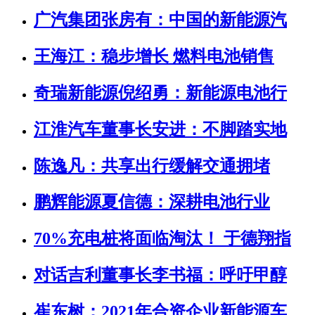
广汽集团张房有：中国的新能源汽
王海江：稳步增长 燃料电池销售
奇瑞新能源倪绍勇：新能源电池行
江淮汽车董事长安进：不脚踏实地
陈逸凡：共享出行缓解交通拥堵
鹏辉能源夏信德：深耕电池行业
70%充电桩将面临淘汰！ 于德翔指
对话吉利董事长李书福：呼吁甲醇
崔东树：2021年合资企业新能源车