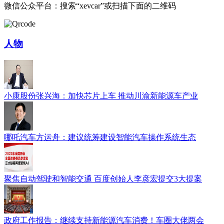
微信公众平台：搜索“xevcar”或扫描下面的二维码
人物
小康股份张兴海：加快芯片上车 推动川渝新能源车产业
哪吒汽车方运舟：建议统筹建设智能汽车操作系统生态
聚焦自动驾驶和智能交通 百度创始人李彦宏提交3大提案
政府工作报告：继续支持新能源汽车消费！车圈大佬两会