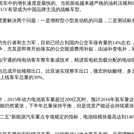
在传统车中的增长速度是最快的。当前面临越来越严格的油耗法规
SUV有望成为中国品牌主流的战略车型。
需要解决两个问题：一是增程型小型发动机的问题，二是测试标
的先行者和主力军，目前已经占到国内公交车保有量的14%左右
争，尤其是即将开始落实的公交能源费用补贴，由油补变电补，
如宇通的纯电动客车整车集成技术，精进双电机负载分配的电动
与总成开始规模出口。比亚迪实现整车出口，微宏的钛酸锂、多元
新上线客车总量的30%。
015年动力电池装车量超过200亿瓦时。预计2016年装车量达
半年产能仍然紧张，下半年总量保持平衡，但是优质产能还会持续紧
五”新能源汽车重点专项规定的指标，电池组模块最高达到140