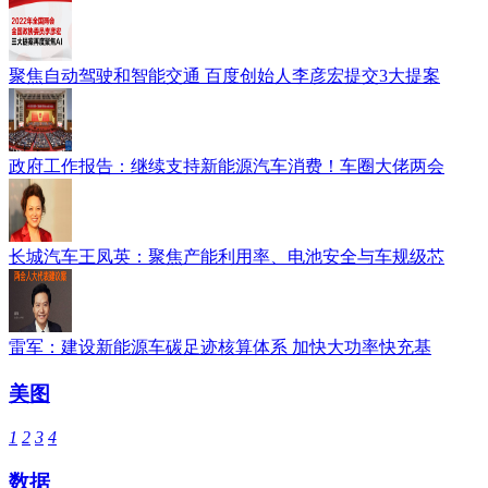
聚焦自动驾驶和智能交通 百度创始人李彦宏提交3大提案
政府工作报告：继续支持新能源汽车消费！车圈大佬两会
长城汽车王凤英：聚焦产能利用率、电池安全与车规级芯
雷军：建设新能源车碳足迹核算体系 加快大功率快充基
美图
1
2
3
4
数据