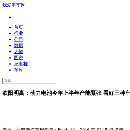
我爱电车网
首页
行业
公司
数据
人物
图说
充电桩
车库
欧阳明高：动力电池今年上半年产能紧张 看好三种
来源：
新能源汽车报
作者：
欧阳明高
2016-02-03 15:42 点击：