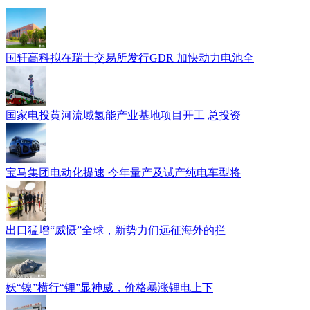
国轩高科拟在瑞士交易所发行GDR 加快动力电池全
国家电投黄河流域氢能产业基地项目开工 总投资
宝马集团电动化提速 今年量产及试产纯电车型将
出口猛增“威慑”全球，新势力们远征海外的拦
妖“镍”横行“锂”显神威，价格暴涨锂电上下