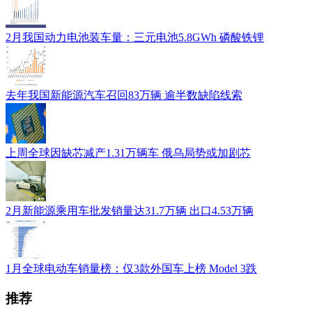
2月我国动力电池装车量：三元电池5.8GWh 磷酸铁锂
去年我国新能源汽车召回83万辆 逾半数缺陷线索
上周全球因缺芯减产1.31万辆车 俄乌局势或加剧芯
2月新能源乘用车批发销量达31.7万辆 出口4.53万辆
1月全球电动车销量榜：仅3款外国车上榜 Model 3跌
推荐