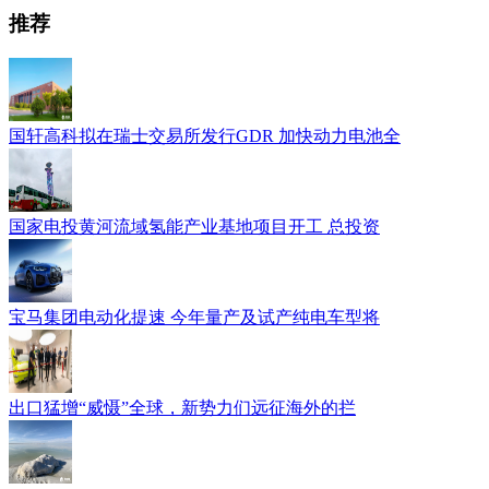
推荐
国轩高科拟在瑞士交易所发行GDR 加快动力电池全
国家电投黄河流域氢能产业基地项目开工 总投资
宝马集团电动化提速 今年量产及试产纯电车型将
出口猛增“威慑”全球，新势力们远征海外的拦