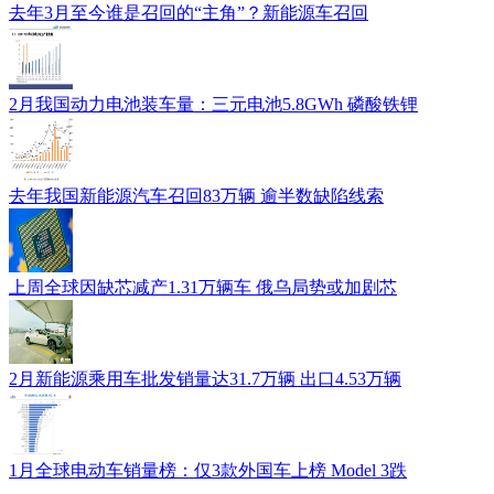
去年3月至今谁是召回的“主角”？新能源车召回
2月我国动力电池装车量：三元电池5.8GWh 磷酸铁锂
去年我国新能源汽车召回83万辆 逾半数缺陷线索
上周全球因缺芯减产1.31万辆车 俄乌局势或加剧芯
2月新能源乘用车批发销量达31.7万辆 出口4.53万辆
1月全球电动车销量榜：仅3款外国车上榜 Model 3跌