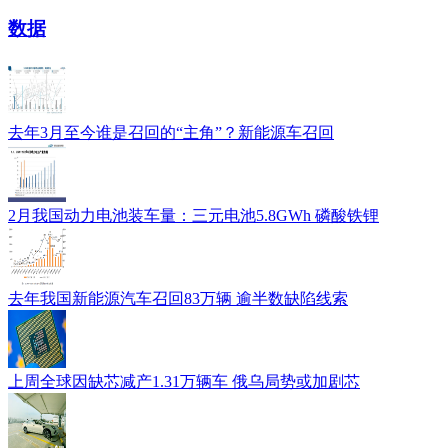
数据
去年3月至今谁是召回的“主角”？新能源车召回
2月我国动力电池装车量：三元电池5.8GWh 磷酸铁锂
去年我国新能源汽车召回83万辆 逾半数缺陷线索
上周全球因缺芯减产1.31万辆车 俄乌局势或加剧芯