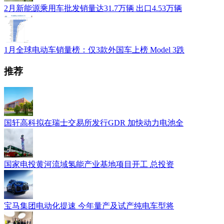
2月新能源乘用车批发销量达31.7万辆 出口4.53万辆
1月全球电动车销量榜：仅3款外国车上榜 Model 3跌
推荐
国轩高科拟在瑞士交易所发行GDR 加快动力电池全
国家电投黄河流域氢能产业基地项目开工 总投资
宝马集团电动化提速 今年量产及试产纯电车型将