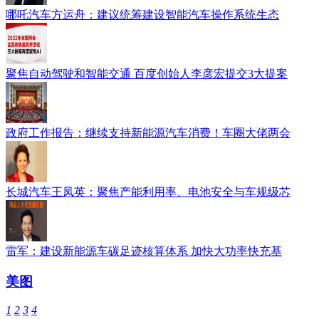
哪吒汽车方运舟：建议统筹建设智能汽车操作系统生态
聚焦自动驾驶和智能交通 百度创始人李彦宏提交3大提案
政府工作报告：继续支持新能源汽车消费！车圈大佬两会
长城汽车王凤英：聚焦产能利用率、电池安全与车规级芯
雷军：建设新能源车碳足迹核算体系 加快大功率快充基
美图
1
2
3
4