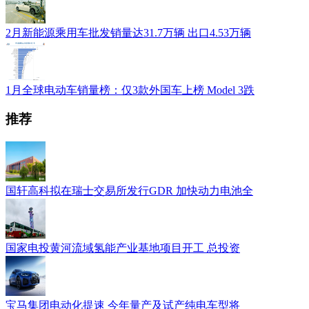
2月新能源乘用车批发销量达31.7万辆 出口4.53万辆
1月全球电动车销量榜：仅3款外国车上榜 Model 3跌
推荐
国轩高科拟在瑞士交易所发行GDR 加快动力电池全
国家电投黄河流域氢能产业基地项目开工 总投资
宝马集团电动化提速 今年量产及试产纯电车型将