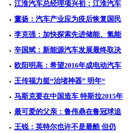
江淮汽车总经理项兴初：江淮汽车
董扬：汽车产业应为疫后恢复国民
李克强：加快探索先进储能、氢能
辛国斌：新能源汽车发展最终取决
欧阳明高：希望2016年成电动汽车
王传福力挺“治堵神器” 明年“
马斯克要在中国造车 特斯拉2015年
最可爱的父亲：鲁伟鼎在鲁冠球追
王锐：英特尔也许不是最酷 但仍