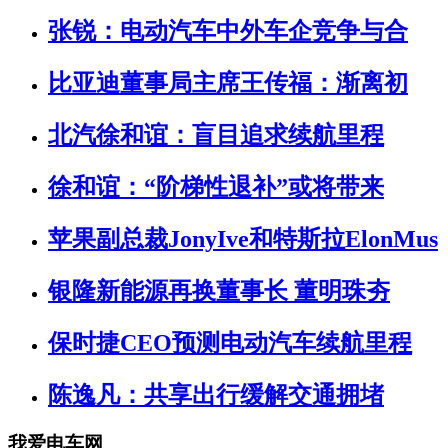
张锐：电动汽车中外车企竞争与合
比亚迪董事局主席王传福：渐离初
北汽徐和谊：盲目追求续航里程
徐和谊：“阶梯性退补”或将带来
苹果副总裁JonyIve和特斯拉ElonMus
银隆新能源再换董事长 董明珠夯
保时捷CEO预测电动汽车续航里程
陈逸凡：共享出行缓解交通拥堵
我爱电车网