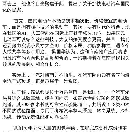
两会上，他也将目光聚焦于此，提出了关于加快电动汽车国民
化的提案。
“首先，国民电动车不能是技术档次低、价格便宜的电动
车，而是拥有核心技术的电动车。其次，要有时代的特色，现
在我国的AI、人工智能在国际上正处于领先地位，如果国民
电动车可以结合这些科技，大众的接受度会更高。并且，我们
还要努力实现小尺寸大空间、价格亲民、功能多样性，适应个
人或共享等多种用途。”奚国华认为，这和海南推广应用清洁
能源汽车的方向也是高度契合的，一汽期待着在海南寻找相关
领域的发展商机和合作机会。
实际上，一汽对海南并不陌生。在汽车圈内颇有名气的海
南汽车试验场，正是隶属于一汽集团。
据了解，该试验场位于万泉河畔，是我国唯一一个汽车湿
热带综合试验基地，拥有国内第一条高速性能试验的环形试验
跑道。其8000多米长的可靠性试验跑道上，共铺设了18类30种
不同的试验路面，专用于考核汽车制动系统、转向系统、冷却
系统、传动系统性能和可靠性等。
“我们每年都有大量的测试车辆，在那完成各种成份和零