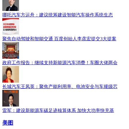
哪吒汽车方运舟：建议统筹建设智能汽车操作系统生态
聚焦自动驾驶和智能交通 百度创始人李彦宏提交3大提案
政府工作报告：继续支持新能源汽车消费！车圈大佬两会
长城汽车王凤英：聚焦产能利用率、电池安全与车规级芯
雷军：建设新能源车碳足迹核算体系 加快大功率快充基
美图