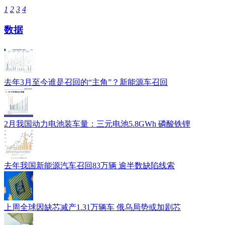
1
2
3
4
数据
去年3月至今谁是召回的“主角”？新能源车召回
2月我国动力电池装车量：三元电池5.8GWh 磷酸铁锂
去年我国新能源汽车召回83万辆 逾半数缺陷线索
上周全球因缺芯减产1.31万辆车 俄乌局势或加剧芯