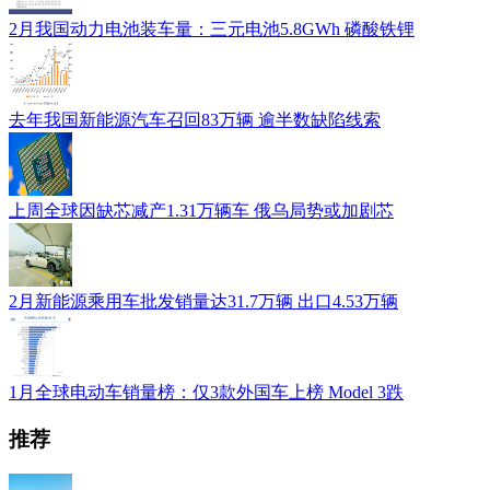
2月我国动力电池装车量：三元电池5.8GWh 磷酸铁锂
去年我国新能源汽车召回83万辆 逾半数缺陷线索
上周全球因缺芯减产1.31万辆车 俄乌局势或加剧芯
2月新能源乘用车批发销量达31.7万辆 出口4.53万辆
1月全球电动车销量榜：仅3款外国车上榜 Model 3跌
推荐