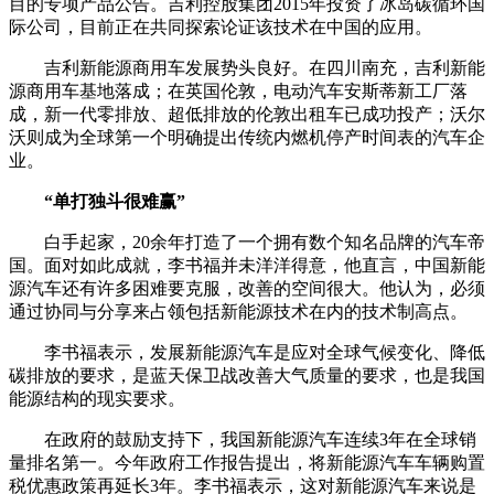
目的专项产品公告。吉利控股集团2015年投资了冰岛碳循环国
际公司，目前正在共同探索论证该技术在中国的应用。
吉利新能源商用车发展势头良好。在四川南充，吉利新能
源商用车基地落成；在英国伦敦，电动汽车安斯蒂新工厂落
成，新一代零排放、超低排放的伦敦出租车已成功投产；沃尔
沃则成为全球第一个明确提出传统内燃机停产时间表的汽车企
业。
“单打独斗很难赢”
白手起家，20余年打造了一个拥有数个知名品牌的汽车帝
国。面对如此成就，李书福并未洋洋得意，他直言，中国新能
源汽车还有许多困难要克服，改善的空间很大。他认为，必须
通过协同与分享来占领包括新能源技术在内的技术制高点。
李书福表示，发展新能源汽车是应对全球气候变化、降低
碳排放的要求，是蓝天保卫战改善大气质量的要求，也是我国
能源结构的现实要求。
在政府的鼓励支持下，我国新能源汽车连续3年在全球销
量排名第一。今年政府工作报告提出，将新能源汽车车辆购置
税优惠政策再延长3年。李书福表示，这对新能源汽车来说是