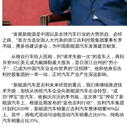
“发展新能源是中国以及全球汽车行业的大势所趋、必经
之路。”首次当选全国人大代表的浙江吉利控股集团董事长李
书福，携多份建议参会，为中国新能源汽车发展建言献策。
从骑自行车给人照相，到“请求失败一次”的造车人，再到
斥资90亿美元成为戴姆勒最大股东，昔日浙江台州的“穷小
子”，已成为中国汽车业走向世界的“活招牌”。他和他身后吉
利控股集团的一举一动，正对汽车产业产生深远影响。
“新能源汽车是吉利未来经营的重点，我们将继续推进技
术升级，加快从传统汽车企业向新能源汽车企业转型。”成
功“押宝”造汽车、收购沃尔沃的李书福，这次将“宝”押在了新
能源汽车上。根据近期发布的“蓝色吉利行动”，吉利汽车集团
计划到2020年，新能源汽车销量占吉利汽车整体销量90%以
上。其中，插电式混动与油电混动汽车销量占比65%，纯电动
汽车销量占比35%。