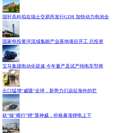
国轩高科拟在瑞士交易所发行GDR 加快动力电池全
国家电投黄河流域氢能产业基地项目开工 总投资
宝马集团电动化提速 今年量产及试产纯电车型将
出口猛增“威慑”全球，新势力们远征海外的拦
妖“镍”横行“锂”显神威，价格暴涨锂电上下