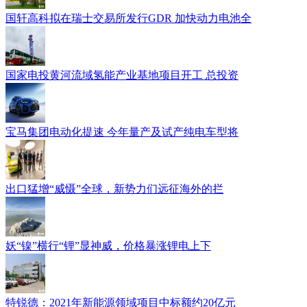
国轩高科拟在瑞士交易所发行GDR 加快动力电池全
国家电投黄河流域氢能产业基地项目开工 总投资
宝马集团电动化提速 今年量产及试产纯电车型将
出口猛增“威慑”全球，新势力们远征海外的拦
妖“镍”横行“锂”显神威，价格暴涨锂电上下
特锐德：2021年新能源领域项目中标额约20亿元