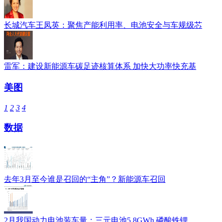
长城汽车王凤英：聚焦产能利用率、电池安全与车规级芯
雷军：建设新能源车碳足迹核算体系 加快大功率快充基
美图
1
2
3
4
数据
去年3月至今谁是召回的“主角”？新能源车召回
2月我国动力电池装车量：三元电池5.8GWh 磷酸铁锂