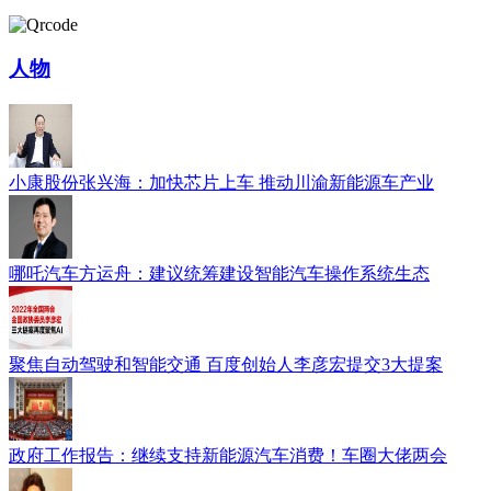
人物
小康股份张兴海：加快芯片上车 推动川渝新能源车产业
哪吒汽车方运舟：建议统筹建设智能汽车操作系统生态
聚焦自动驾驶和智能交通 百度创始人李彦宏提交3大提案
政府工作报告：继续支持新能源汽车消费！车圈大佬两会