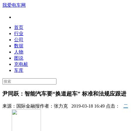
我爱电车网
首页
行业
公司
数据
人物
图说
充电桩
车库
尹同跃：智能汽车要“换道超车” 标准和法规应跟进
来源：
国际金融报
作者：
张力克
2019-03-18 16:49 点击：
二