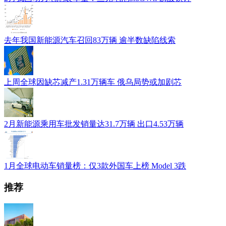
去年我国新能源汽车召回83万辆 逾半数缺陷线索
上周全球因缺芯减产1.31万辆车 俄乌局势或加剧芯
2月新能源乘用车批发销量达31.7万辆 出口4.53万辆
1月全球电动车销量榜：仅3款外国车上榜 Model 3跌
推荐