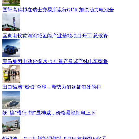
国轩高科拟在瑞士交易所发行GDR 加快动力电池全
国家电投黄河流域氢能产业基地项目开工 总投资
宝马集团电动化提速 今年量产及试产纯电车型将
出口猛增“威慑”全球，新势力们远征海外的拦
妖“镍”横行“锂”显神威，价格暴涨锂电上下
特锐德：2021年新能源领域项目中标额约20亿元