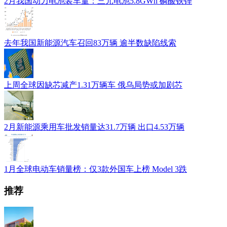
2月我国动力电池装车量：三元电池5.8GWh 磷酸铁锂
去年我国新能源汽车召回83万辆 逾半数缺陷线索
上周全球因缺芯减产1.31万辆车 俄乌局势或加剧芯
2月新能源乘用车批发销量达31.7万辆 出口4.53万辆
1月全球电动车销量榜：仅3款外国车上榜 Model 3跌
推荐