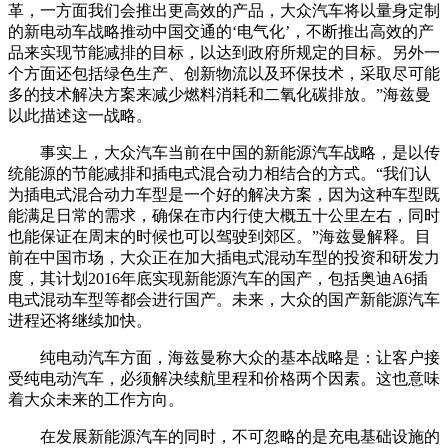
革，一方面我们会推出更高效的产品，大众汽车将以量身定制
的新电动车战略推动中国交通的‘电气化’，不断推出高效的产
品来实现节能减排的目标，以达到政府所规定的目标。另外一
个方面还包括绿色生产、创新物流以及环保技术，采取尽可能
多的技术解决方案来减少燃料消耗和二氧化碳排放。”海兹曼
以此描述这一战略。
事实上，大众汽车当前在中国的新能源汽车战略，是以传
统能源的节能减排和插电式混合动力相结合的方式。“我们认
为插电式混合动力车型是一个好的解决方案，因为这种车型既
能满足日常的需求，确保在市内行使大概五十公里左右，同时
也能保证在周末的时候也可以驾驶到郊区。”海兹曼解释。目
前在中国市场，大众正在加大插电式混动车型的投资和研发力
度，其计划2016年底实现新能源汽车的国产，包括奥迪A6插
电式混动车型等都会进行国产。未来，大众的国产新能源汽车
进程还将继续加快。
纯电动汽车方面，海兹曼称大众的基本战略是：让客户接
受纯电动汽车，必须解决续航里程和价格两个因素。这也意味
着大众未来的工作方向。
在发展新能源汽车的同时，不可忽略的是充电基础设施的