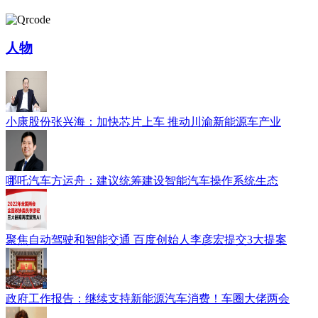
人物
小康股份张兴海：加快芯片上车 推动川渝新能源车产业
哪吒汽车方运舟：建议统筹建设智能汽车操作系统生态
聚焦自动驾驶和智能交通 百度创始人李彦宏提交3大提案
政府工作报告：继续支持新能源汽车消费！车圈大佬两会