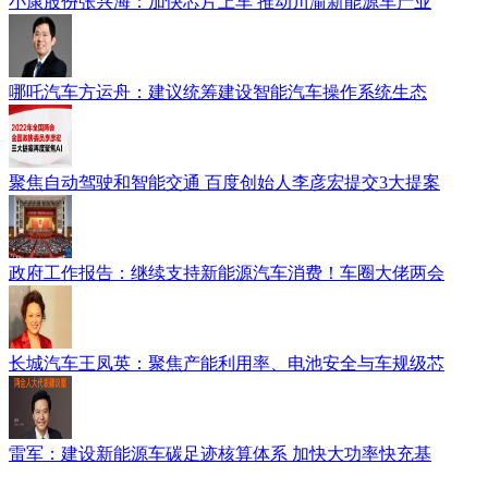
小康股份张兴海：加快芯片上车 推动川渝新能源车产业
哪吒汽车方运舟：建议统筹建设智能汽车操作系统生态
聚焦自动驾驶和智能交通 百度创始人李彦宏提交3大提案
政府工作报告：继续支持新能源汽车消费！车圈大佬两会
长城汽车王凤英：聚焦产能利用率、电池安全与车规级芯
雷军：建设新能源车碳足迹核算体系 加快大功率快充基