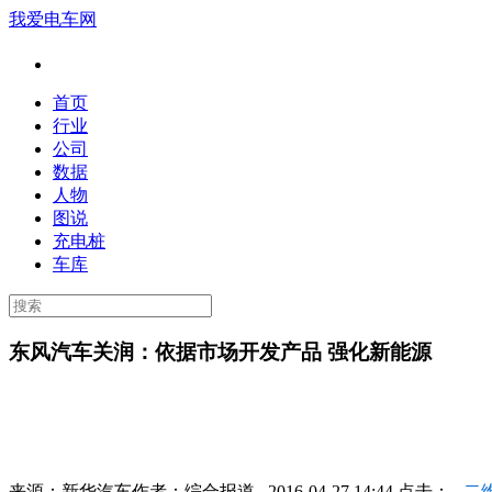
我爱电车网
首页
行业
公司
数据
人物
图说
充电桩
车库
东风汽车关润：依据市场开发产品 强化新能源
来源：
新华汽车
作者：
综合报道
2016-04-27 14:44 点击：
二