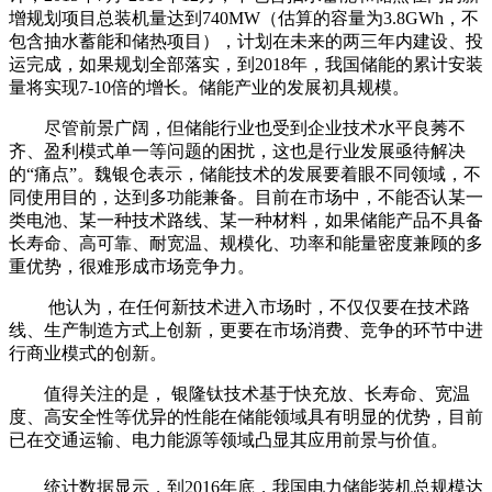
增规划项目总装机量达到740MW（估算的容量为3.8GWh，不
包含抽水蓄能和储热项目），计划在未来的两三年内建设、投
运完成，如果规划全部落实，到2018年，我国储能的累计安装
量将实现7-10倍的增长。储能产业的发展初具规模。
尽管前景广阔，但储能行业也受到企业技术水平良莠不
齐、盈利模式单一等问题的困扰，这也是行业发展亟待解决
的“痛点”。魏银仓表示，储能技术的发展要着眼不同领域，不
同使用目的，达到多功能兼备。目前在市场中，不能否认某一
类电池、某一种技术路线、某一种材料，如果储能产品不具备
长寿命、高可靠、耐宽温、规模化、功率和能量密度兼顾的多
重优势，很难形成市场竞争力。
他认为，在任何新技术进入市场时，不仅仅要在技术路
线、生产制造方式上创新，更要在市场消费、竞争的环节中进
行商业模式的创新。
值得关注的是， 银隆钛技术基于快充放、长寿命、宽温
度、高安全性等优异的性能在储能领域具有明显的优势，目前
已在交通运输、电力能源等领域凸显其应用前景与价值。
统计数据显示，到2016年底，我国电力储能装机总规模达