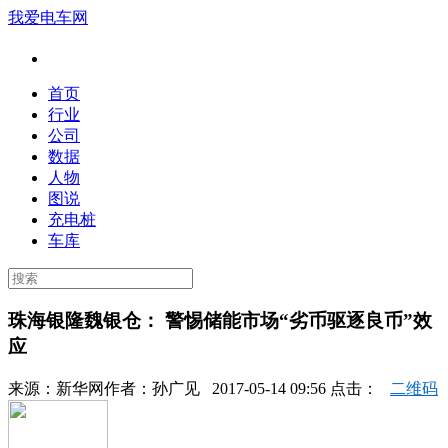
我爱电车网
首页
行业
公司
数据
人物
图说
充电桩
车库
珠海银隆魏银仓： 警惕储能市场“劣币驱逐良币”效
应
来源：
新华网
作者：
孙广见
2017-05-14 09:56 点击：
二维码