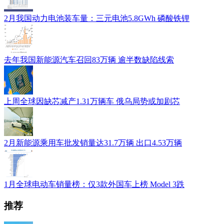
2月我国动力电池装车量：三元电池5.8GWh 磷酸铁锂
去年我国新能源汽车召回83万辆 逾半数缺陷线索
上周全球因缺芯减产1.31万辆车 俄乌局势或加剧芯
2月新能源乘用车批发销量达31.7万辆 出口4.53万辆
1月全球电动车销量榜：仅3款外国车上榜 Model 3跌
推荐