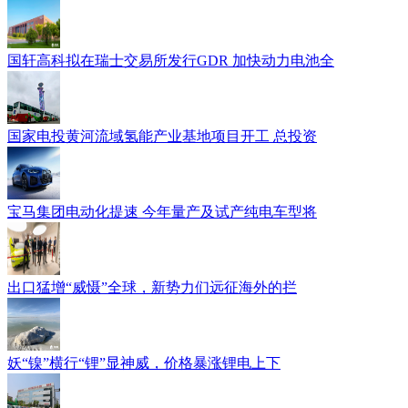
国轩高科拟在瑞士交易所发行GDR 加快动力电池全
国家电投黄河流域氢能产业基地项目开工 总投资
宝马集团电动化提速 今年量产及试产纯电车型将
出口猛增“威慑”全球，新势力们远征海外的拦
妖“镍”横行“锂”显神威，价格暴涨锂电上下