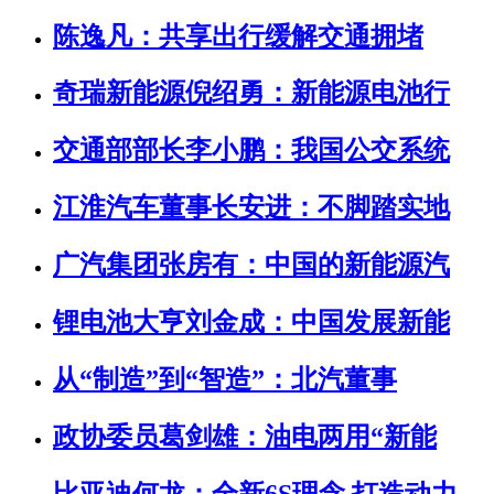
陈逸凡：共享出行缓解交通拥堵
奇瑞新能源倪绍勇：新能源电池行
交通部部长李小鹏：我国公交系统
江淮汽车董事长安进：不脚踏实地
广汽集团张房有：中国的新能源汽
锂电池大亨刘金成：中国发展新能
从“制造”到“智造”：北汽董事
政协委员葛剑雄：油电两用“新能
比亚迪何龙：全新6S理念 打造动力