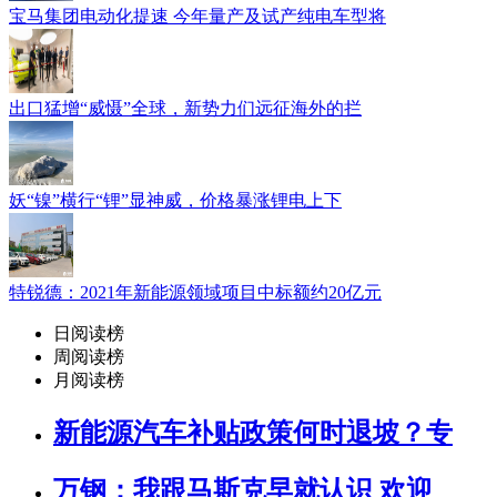
宝马集团电动化提速 今年量产及试产纯电车型将
出口猛增“威慑”全球，新势力们远征海外的拦
妖“镍”横行“锂”显神威，价格暴涨锂电上下
特锐德：2021年新能源领域项目中标额约20亿元
日阅读榜
周阅读榜
月阅读榜
新能源汽车补贴政策何时退坡？专
万钢：我跟马斯克早就认识 欢迎