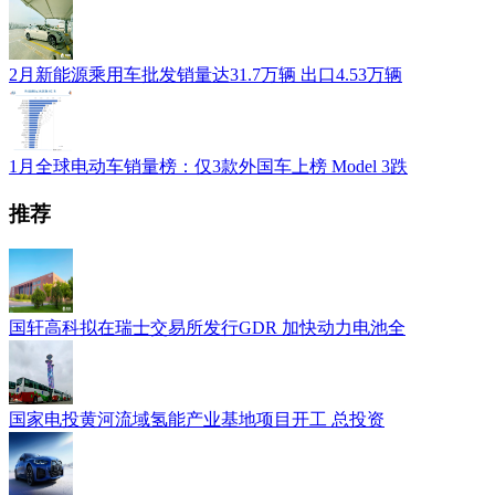
2月新能源乘用车批发销量达31.7万辆 出口4.53万辆
1月全球电动车销量榜：仅3款外国车上榜 Model 3跌
推荐
国轩高科拟在瑞士交易所发行GDR 加快动力电池全
国家电投黄河流域氢能产业基地项目开工 总投资