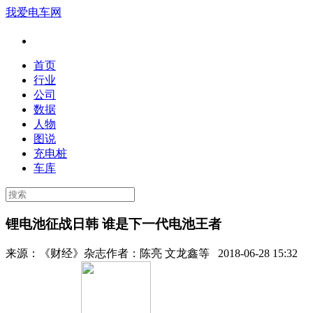
我爱电车网
首页
行业
公司
数据
人物
图说
充电桩
车库
锂电池征战日韩 谁是下一代电池王者
来源：
《财经》杂志
作者：
陈亮 文龙鑫等
2018-06-28 15:32