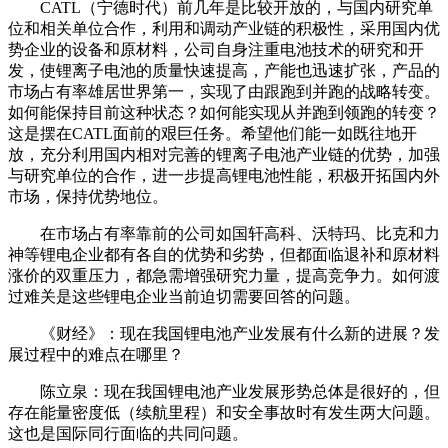
CATL（宁德时代）前几年是比较开放的，与国内研究单
位和相关单位合作，利用和调动产业链的积极性，采用国内优
势企业的设备和原材料，公司自身注重电池技术的研究和开
发，使锂离子电池的质量快速提高，产能也迅速扩张，产品的
市场占有率雄居世界第一，实现了由跟跑到并跑的战略转变。
如何能保持目前这种状态？如何能实现从并跑到领跑的转变？
这是摆在CATL面前的艰巨任务。希望他们能一如既往地开
放，充分利用国内相对完善的锂离子电池产业链的优势，加强
与研究单位的合作，进一步提高锂电池性能，积极开拓国内外
市场，保持优势地位。
在市场占有率靠前的公司如国轩高科、沃特玛、比克和力
神等锂电企业都有各自的优势和劣势，但都面临退补和原材料
涨价的双重压力，都急需增强研究力量，提高竞争力。如何渡
过难关是这些锂电企业当前迫切需要回答的问题。
《财经》：现在我国锂电池产业发展有什么新的进展？发
展过程中的难点在哪里？
陈立泉：现在我国锂电池产业发展形势总体是很好的，但
存在能量密度低（续航里程）和安全事故时有发生两大问题。
这也是国际同行面临的共同问题。