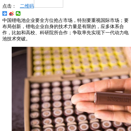
点击：
二维码
中国锂电池企业要全方位抢占市场，特别要重视国际市场；要
布局创新，锂电企业自身的技术力量是有限的，应多体系合
作，比如和高校、科研院所合作；争取率先实现下一代动力电
池技术突破。