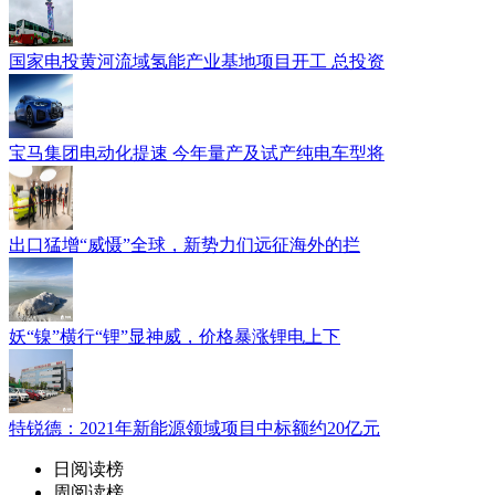
国家电投黄河流域氢能产业基地项目开工 总投资
宝马集团电动化提速 今年量产及试产纯电车型将
出口猛增“威慑”全球，新势力们远征海外的拦
妖“镍”横行“锂”显神威，价格暴涨锂电上下
特锐德：2021年新能源领域项目中标额约20亿元
日阅读榜
周阅读榜