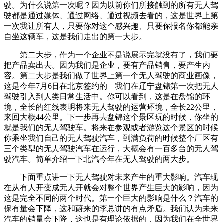
驶。为什么说第一次呢？因为以前你们所接触到的所有无人驾
驶都是通过媒体、通过网络、通过视频去看的，这是世界上第
一次我让所有人，只要你对这个感兴趣、只要你报名你都能亲
自坐这辆车，这是我们走出的第一大步。
第二大步，作为一个企业不是说展示完就没有了，我们要
把产品卖出去。因为我们是企业，要有产品销售，要产生内
容。第二大步是我们做了世界上第一个无人驾驶的商业画像，
这是今年7月6日在北京签约的，我们在辽宁盘锦第一次把无人
驾驶引入到人类日常生活中。你可以看到，这是在盘锦的环
境，全长的红线表明将来无人驾驶的运营环境，全长22公里，
来回大概44公里。下一步再去盘锦这个景区玩的时候，你坐的
就是我们的无人驾驶车。将来在参观或者游览这个景区的时候
你乘坐我们自己的无人驾驶汽车，到满负荷的时候整个厂区有
三个类型的无人驾驶汽车在运行，大概会有一百多台的无人驾
驶汽车。简单介绍一下北汽今年在无人驾驶的两大步。
下面重点讲一下无人驾驶对未来产生的重大影响。汽车现
在从有人开变成无人开就会对整个世界产生巨大的影响，因为
这是完全不同的两个时代。第一个巨大的影响是什么？汽车的
保有量会下降，这和蔚来的李总讲的有点矛盾。我们认为未来
汽车的销量会下降，这也是有理论依据的，因为我们在全世界