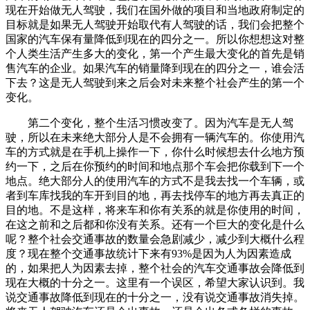
现在开始做无人驾驶，我们在国外做的项目和当地政府制定的
目标就是如果无人驾驶开始取代有人驾驶的话，我们会把整个
国家的汽车保有量降低到现在的四分之一。所以你想想这对整
个人类生活产生多大的变化，第一个产生最大变化的首先是销
售汽车的企业。如果汽车的销量降到现在的四分之一，谁会活
下去？这是无人驾驶到来之后会对未来整个社会产生的第一个
变化。
第二个变化，整个生活习惯改变了。因为汽车是无人驾
驶，所以在未来绝大部分人是不会拥有一辆汽车的。你使用汽
车的方式就是在手机上操作一下，你什么时候想去什么地方预
约一下，之后在你预约的时间和地点那个车会把你载到下一个
地点。绝大部分人的使用汽车的方式不是我去找一个车辆，或
者到车库找我的车开到目的地，再去找停车的地方再去真正的
目的地。不是这样，将来车和你有关系的就是你使用的时间，
在这之前和之后都和你没有关系。还有一个巨大的变化是什么
呢？整个社会交通事故的数量会急剧减少，减少到大概什么程
度？现在整个交通事故统计下来有93%是因为人为因素造成
的，如果把人为因素去掉，整个社会的汽车交通事故会降低到
现在大概的十分之一。这里有一个误区，希望大家认识到。我
说交通事故降低到现在的十分之一，没有说交通事故消失掉。