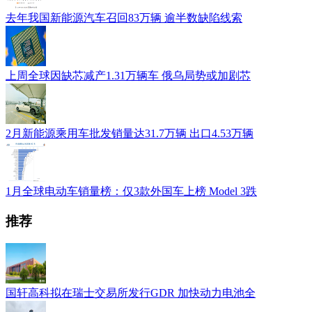
去年我国新能源汽车召回83万辆 逾半数缺陷线索
上周全球因缺芯减产1.31万辆车 俄乌局势或加剧芯
2月新能源乘用车批发销量达31.7万辆 出口4.53万辆
1月全球电动车销量榜：仅3款外国车上榜 Model 3跌
推荐
国轩高科拟在瑞士交易所发行GDR 加快动力电池全