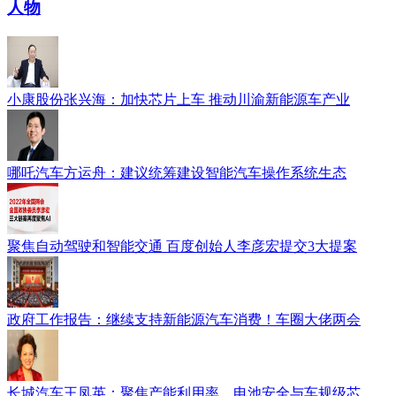
人物
小康股份张兴海：加快芯片上车 推动川渝新能源车产业
哪吒汽车方运舟：建议统筹建设智能汽车操作系统生态
聚焦自动驾驶和智能交通 百度创始人李彦宏提交3大提案
政府工作报告：继续支持新能源汽车消费！车圈大佬两会
长城汽车王凤英：聚焦产能利用率、电池安全与车规级芯