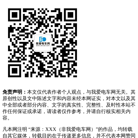
免责声明：
本文仅代表作者个人观点，与我爱电车网无关。其
原创性以及文中陈述文字和内容未经本网证实，对本文以及其
中全部或者部分内容、文字的真实性、完整性、及时性本站不
作任何保证或承诺，请读者仅作参考，并请自行核实相关内
容。
凡本网注明 “来源：XXX（非我爱电车网）”的作品，均转载
自其它媒体，转载目的在于传递更多信息，并不代表本网赞同