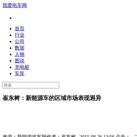
我爱电车网
首页
行业
公司
数据
人物
图说
充电桩
车库
崔东树：新能源车的区域市场表现迥异
来源：
新能源汽车报
作者：
崔东树
2015-08-26 13:56 点击：