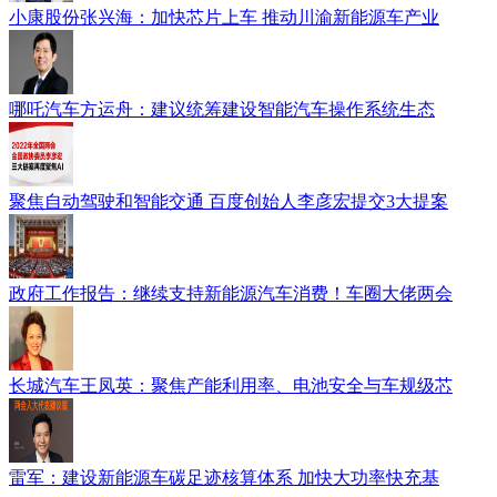
小康股份张兴海：加快芯片上车 推动川渝新能源车产业
哪吒汽车方运舟：建议统筹建设智能汽车操作系统生态
聚焦自动驾驶和智能交通 百度创始人李彦宏提交3大提案
政府工作报告：继续支持新能源汽车消费！车圈大佬两会
长城汽车王凤英：聚焦产能利用率、电池安全与车规级芯
雷军：建设新能源车碳足迹核算体系 加快大功率快充基