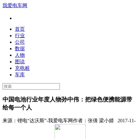
我爱电车网
首页
行业
公司
数据
人物
图说
充电桩
车库
中国电池行业年度人物孙中伟：把绿色便携能源带
给每一个人
来源：
锂电“达沃斯”-我爱电车网
作者：
张倩 梁小婧
2017-11-