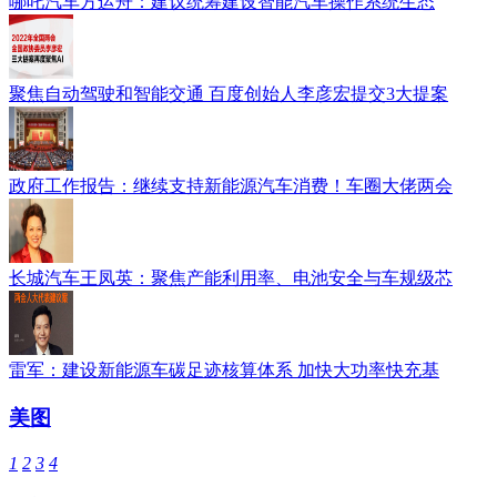
哪吒汽车方运舟：建议统筹建设智能汽车操作系统生态
聚焦自动驾驶和智能交通 百度创始人李彦宏提交3大提案
政府工作报告：继续支持新能源汽车消费！车圈大佬两会
长城汽车王凤英：聚焦产能利用率、电池安全与车规级芯
雷军：建设新能源车碳足迹核算体系 加快大功率快充基
美图
1
2
3
4