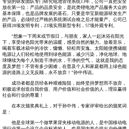
专业的研发团队专门研究电池管理系统13年，公司一直把安全
放在第一位：产品的品质安全，是此类锂电池产品服务大众的
基本保障，也是品牌发展的基石。只要是华宝新能源研发生产
的产品，必须经过严格的系统测试合格之后才能量产。公司已
获得28项发明专利，23项实用新型专利，57项外观专利。
“想象一下周末或节假日，与朋友，家人一起沐浴在阳光
下，享受绿色阳光带来的温暖，感受自然的魅力。放着音乐，
喝着车载冰箱中的冷饮，慵懒、轻松而安逸。太阳能便携储能
电源让人们轻松地使用到绿色能源，减少污染，净化地球。地
球继续为每个人制造干净的水，干净的空气， 这就是我的态
度及梦想！不管有多少困难，在普及个人和家庭都用上绿色能
源的道路上义无反顾，永不放弃！”孙中伟说。
成功者都是历经各种艰难险阻，始终坚持梦想而不放弃，
积极追求创造自我价值、用户价值和社会价值的人，理应赢得
社会和行业的尊重！
在本次颁奖典礼上，对于孙中伟，专家评审给出的颁奖词
是：
他是全球第一个做苹果背夹移动电源的人，是中国移动电
源行业第一个设立企业标准的人，也是国内首个提出户外便携