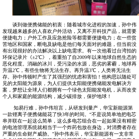
谈到做便携储能的初衷：随着城市化进程的加速，孙中伟
发现越来越多的人喜欢户外活动，又离不开科技产品，就需要
便捷电力；户外工作及应急抢险等都需要便捷电力；在一些贫
苦地区和国家，断电及缺电是他们每天面对的难题，但当前没
有出现很好的办法解决以上缺电需求。有一次他看过台湾拍的
环保记录片《±2℃》，着重拍了自2009年以来地球自然生态的
恶化程度。消融的冰川，受污染的水源，恶劣的雾霾，地球再
升温2℃，有些生物将无法生存。再升温3℃，人类将无法生
存。孙中伟顿时产生了其强烈的忧虑和害怕！他构思以随处可
见的太阳能为源泉，为人们提供太阳能便携储能发电解决方
案，梦想让全球人们都拥有一个绿色太阳能发电机，从而改变
个人和家庭的能源结构，减少碳排放，保护地球！
知易行难，孙中伟坦言，从研发到量产，华宝新能源第
一款锂离子便携储能花了快3年的时间。“不是说简单地把电芯
串并联在一起这么简单，这么多电芯组合在一起如果没有精密
的电池管理系统就相当于一个炸药包放在身边，对消费者存在
严重的生命财产威胁。”孙中伟表示，华宝新能源有一支非常