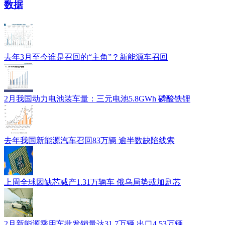
数据
去年3月至今谁是召回的“主角”？新能源车召回
2月我国动力电池装车量：三元电池5.8GWh 磷酸铁锂
去年我国新能源汽车召回83万辆 逾半数缺陷线索
上周全球因缺芯减产1.31万辆车 俄乌局势或加剧芯
2月新能源乘用车批发销量达31.7万辆 出口4.53万辆