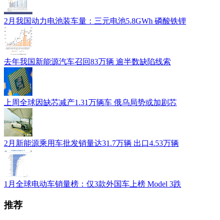
2月我国动力电池装车量：三元电池5.8GWh 磷酸铁锂
去年我国新能源汽车召回83万辆 逾半数缺陷线索
上周全球因缺芯减产1.31万辆车 俄乌局势或加剧芯
2月新能源乘用车批发销量达31.7万辆 出口4.53万辆
1月全球电动车销量榜：仅3款外国车上榜 Model 3跌
推荐