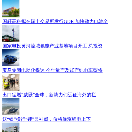
国轩高科拟在瑞士交易所发行GDR 加快动力电池全
国家电投黄河流域氢能产业基地项目开工 总投资
宝马集团电动化提速 今年量产及试产纯电车型将
出口猛增“威慑”全球，新势力们远征海外的拦
妖“镍”横行“锂”显神威，价格暴涨锂电上下