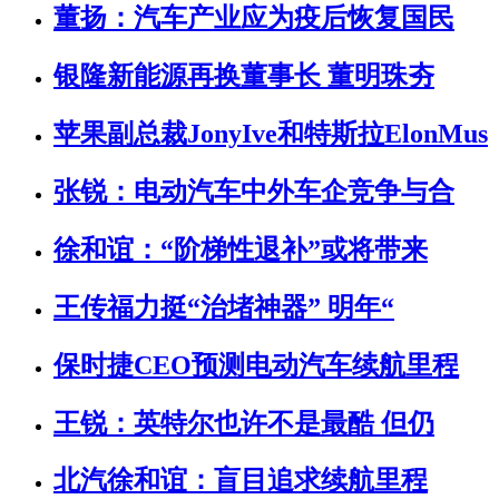
董扬：汽车产业应为疫后恢复国民
银隆新能源再换董事长 董明珠夯
苹果副总裁JonyIve和特斯拉ElonMus
张锐：电动汽车中外车企竞争与合
徐和谊：“阶梯性退补”或将带来
王传福力挺“治堵神器” 明年“
保时捷CEO预测电动汽车续航里程
王锐：英特尔也许不是最酷 但仍
北汽徐和谊：盲目追求续航里程