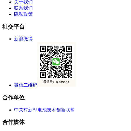
关于我们
联系我们
隐私政策
社交平台
新浪微博
微信二维码
合作单位
中关村新型电池技术创新联盟
合作媒体