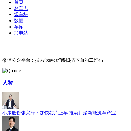
首页
名车志
观车坛
数据
车库
加电站
微信公众平台：搜索“xevcar”或扫描下面的二维码
人物
小康股份张兴海：加快芯片上车 推动川渝新能源车产业