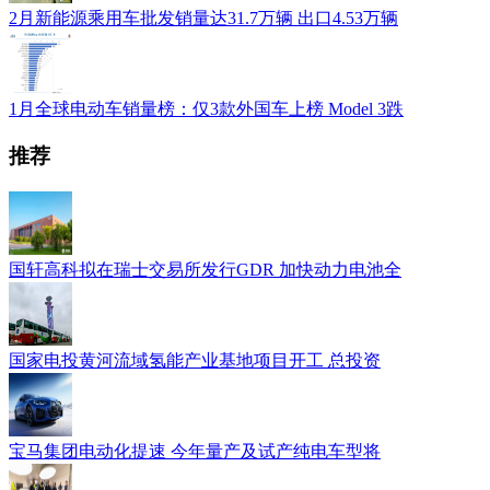
2月新能源乘用车批发销量达31.7万辆 出口4.53万辆
1月全球电动车销量榜：仅3款外国车上榜 Model 3跌
推荐
国轩高科拟在瑞士交易所发行GDR 加快动力电池全
国家电投黄河流域氢能产业基地项目开工 总投资
宝马集团电动化提速 今年量产及试产纯电车型将