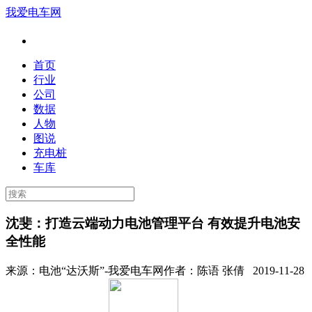
我爱电车网
首页
行业
公司
数据
人物
图说
充电桩
车库
沈斐：打造云端动力电池管理平台 有效提升电池安
全性能
来源：
电池“达沃斯”-我爱电车网
作者：
陈语 张倩
2019-11-28