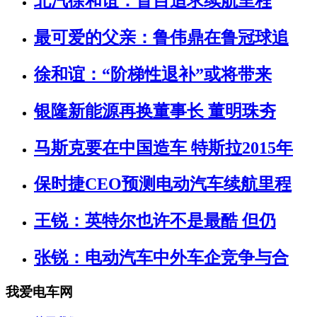
北汽徐和谊：盲目追求续航里程
最可爱的父亲：鲁伟鼎在鲁冠球追
徐和谊：“阶梯性退补”或将带来
银隆新能源再换董事长 董明珠夯
马斯克要在中国造车 特斯拉2015年
保时捷CEO预测电动汽车续航里程
王锐：英特尔也许不是最酷 但仍
张锐：电动汽车中外车企竞争与合
我爱电车网