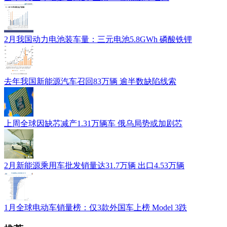
2月我国动力电池装车量：三元电池5.8GWh 磷酸铁锂
去年我国新能源汽车召回83万辆 逾半数缺陷线索
上周全球因缺芯减产1.31万辆车 俄乌局势或加剧芯
2月新能源乘用车批发销量达31.7万辆 出口4.53万辆
1月全球电动车销量榜：仅3款外国车上榜 Model 3跌