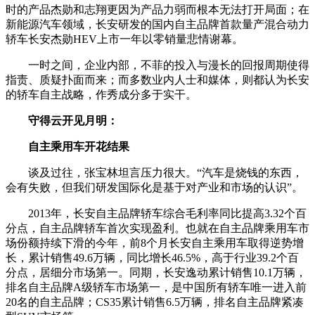
时的产品杰勋和志翔更因为产品力弱而根本无法打开局面；在
新能源汽车领域，长安研发的国内自主品牌首款量产混合动力
轿车长安杰勋HEV上市一年以零销量悲情谢幕。
一时之间，企业内部，不菲的投入与漫长的回报周期使得
指责、质疑扑面而来；而多数业内人士和媒体，则都认为长安
的轿车自主战略，作秀成分多于实干。
守得云开见月明：
自主乘用车开花结果
谈及过往，张宝林坦言压力很大。“汽车是烧钱的东西，
会有失败，但我们研发国际化是基于对产业和市场的认识”。
2013年，长安自主品牌轿车综合毛利率同比提高3.32个百
分点，自主品牌轿车首次实现盈利。也就在自主品牌乘用车市
场份额持续下滑的今年，前8个月长安自主乘用车取得逆势增
长，累计销售49.6万辆，同比增长46.5%，高于行业39.2个百
分点，居细分市场第一。同期，长安逸动累计销售10.1万辆，
排名自主品牌A级轿车市场第一，是中国所有轿车唯一进入前
20名的自主品牌；CS35累计销售6.5万辆，排名自主品牌紧凑