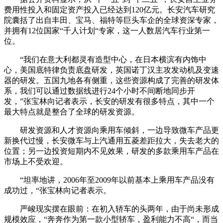
费用性投入和固定资产投入已经达到120亿元。长安汽车研究
院囊括了出自丰田、宝马、福特等巨头车企的全球资深专家，
并拥有12位国家“千人计划“专家，这一人数居汽车行业第一
位。
“我们在意大利都灵有造型中心，在日本横滨有内饰中
心，美国底特律负责底盘研发，英国诺丁汉主攻发动机及变速
器的研发。五国九地各有侧重，这些资源构成了完善的研发体
系，我们可以通过数据线进行24个小时不间断地同步开
发，”张宝林向记者表示，长安的研发有很多特点，其中一个
最大特点就是整合了全球的研发资源。
研发资源和人才资源向乘用车倾斜，一边导致微车产品更
新换代过慢，长安微车与上汽通用五菱差距拉大，失去老大的
位置；另一边投资短期内不见效果，研发的多款乘用车产品在
市场上不受欢迎。
“坦率地讲，2006年至2009年以前基本上乘用车产品没有
成功过，“张宝林向记者表示。
严峻现实摆在眼前：在初入轿车的头两年，由于尚未形成
规模效应，“奔奔作为第一款小型轿车，盈利能力不高“，而当