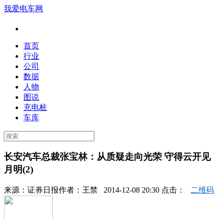
我爱电车网
首页
行业
公司
数据
人物
图说
充电桩
车库
长安汽车总裁张宝林：从质疑走向光荣 守得云开见
月明(2)
来源：
证券日报
作者：
王禁
2014-12-08 20:30 点击：
二维码