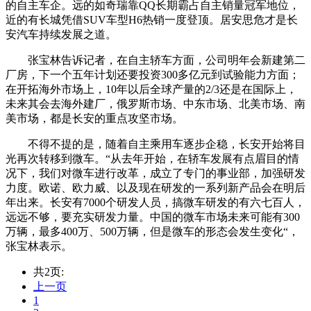
的自主车企。远的如奇瑞靠QQ长期霸占自主销量冠军地位，
近的有长城凭借SUV车型H6热销一度登顶。居安思危才是长
安汽车持续发展之道。
张宝林告诉记者，在自主轿车方面，公司明年会新建第二
厂房，下一个五年计划还要投资300多亿元到试验能力方面；
在开拓海外市场上，10年以后全球产量的2/3还是在国际上，
未来其会去海外建厂，俄罗斯市场、中东市场、北美市场、南
美市场，都是长安的重点攻坚市场。
不得不提的是，随着自主乘用车逐步企稳，长安开始将目
光再次转移到微车。“从去年开始，在轿车发展有点眉目的情
况下，我们对微车进行改革，成立了专门的事业部，加强研发
力度。欧诺、欧力威、以及现在研发的一系列新产品会在明后
年出来。长安有7000个研发人员，搞微车研发的有六七百人，
远远不够，要充实研发力量。中国的微车市场未来可能有300
万辆，最多400万、500万辆，但是微车的形态会发生变化“，
张宝林表示。
共2页:
上一页
1