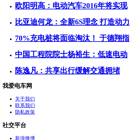
欧阳明高：电动汽车2016年将实现
比亚迪何龙：全新6S理念 打造动力
70%充电桩将面临淘汰！ 于德翔指
中国工程院院士杨裕生：低速电动
陈逸凡：共享出行缓解交通拥堵
我爱电车网
关于我们
联系我们
隐私政策
社交平台
新浪微博