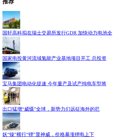
推荐
国轩高科拟在瑞士交易所发行GDR 加快动力电池全
国家电投黄河流域氢能产业基地项目开工 总投资
宝马集团电动化提速 今年量产及试产纯电车型将
出口猛增“威慑”全球，新势力们远征海外的拦
妖“镍”横行“锂”显神威，价格暴涨锂电上下