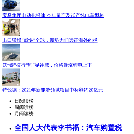
宝马集团电动化提速 今年量产及试产纯电车型将
出口猛增“威慑”全球，新势力们远征海外的拦
妖“镍”横行“锂”显神威，价格暴涨锂电上下
特锐德：2021年新能源领域项目中标额约20亿元
日阅读榜
周阅读榜
月阅读榜
全国人大代表李书福：汽车购置税