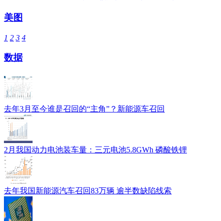
美图
1
2
3
4
数据
去年3月至今谁是召回的“主角”？新能源车召回
2月我国动力电池装车量：三元电池5.8GWh 磷酸铁锂
去年我国新能源汽车召回83万辆 逾半数缺陷线索