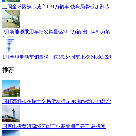
上周全球因缺芯减产1.31万辆车 俄乌局势或加剧芯
2月新能源乘用车批发销量达31.7万辆 出口4.53万辆
1月全球电动车销量榜：仅3款外国车上榜 Model 3跌
推荐
国轩高科拟在瑞士交易所发行GDR 加快动力电池全
国家电投黄河流域氢能产业基地项目开工 总投资