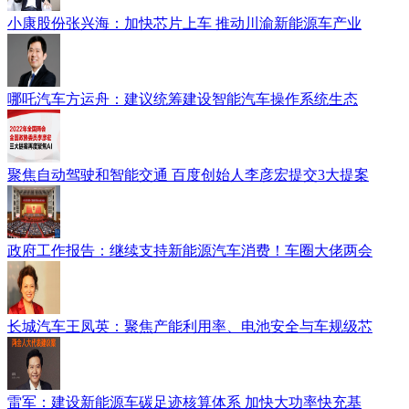
小康股份张兴海：加快芯片上车 推动川渝新能源车产业
哪吒汽车方运舟：建议统筹建设智能汽车操作系统生态
聚焦自动驾驶和智能交通 百度创始人李彦宏提交3大提案
政府工作报告：继续支持新能源汽车消费！车圈大佬两会
长城汽车王凤英：聚焦产能利用率、电池安全与车规级芯
雷军：建设新能源车碳足迹核算体系 加快大功率快充基