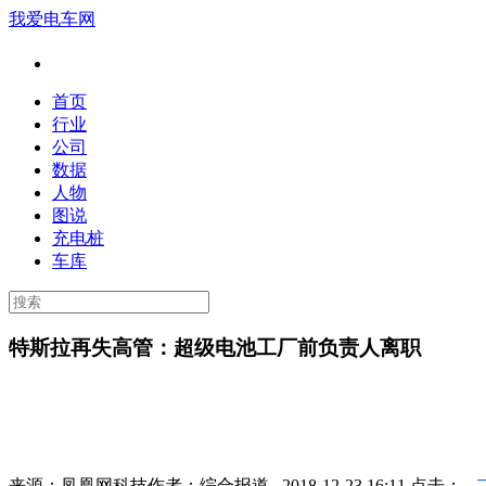
我爱电车网
首页
行业
公司
数据
人物
图说
充电桩
车库
特斯拉再失高管：超级电池工厂前负责人离职
来源：
凤凰网科技
作者：
综合报道
2018-12-23 16:11 点击：