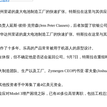
达州里诺的庞大电池制造工厂的快速扩张。特斯拉在这里与其供
·彼得·克劳森(Jens Peter Clausen)，后者加盟了软银公
内华达州里诺的庞大电池制造工厂的快速扩张。特斯拉在这里与
高工作了十多年。乐高的产品常常被用于机器人的原型设计。
但不确定他是否还会返回公司。9月7日，特斯拉在重组时提拔了多位高
造团队、生产以及工厂。Zymergen CEO约书亚·霍夫曼(Josh
及其他投资者手中筹集了逾4亿美元资金。
del 3增产困境之际，已有40多位高管离职，包括工程总监道格·菲尔