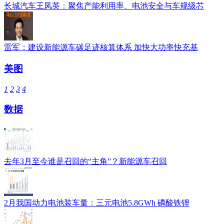
长城汽车王凤英：聚焦产能利用率、电池安全与车规级芯
雷军：建设新能源车碳足迹核算体系 加快大功率快充基
美图
1
2
3
4
数据
去年3月至今谁是召回的“主角”？新能源车召回
2月我国动力电池装车量：三元电池5.8GWh 磷酸铁锂