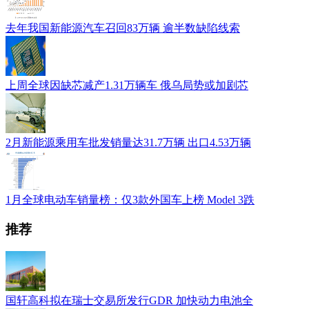
去年我国新能源汽车召回83万辆 逾半数缺陷线索
上周全球因缺芯减产1.31万辆车 俄乌局势或加剧芯
2月新能源乘用车批发销量达31.7万辆 出口4.53万辆
1月全球电动车销量榜：仅3款外国车上榜 Model 3跌
推荐
国轩高科拟在瑞士交易所发行GDR 加快动力电池全