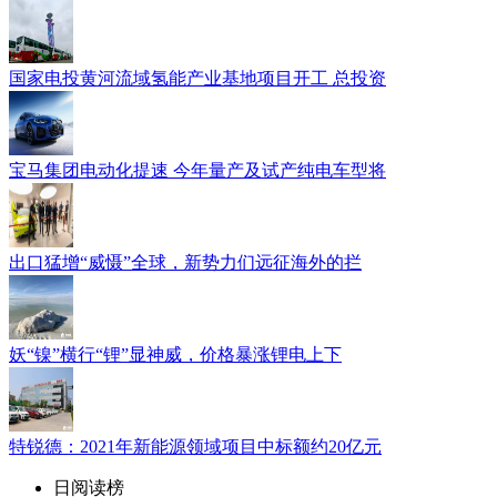
国家电投黄河流域氢能产业基地项目开工 总投资
宝马集团电动化提速 今年量产及试产纯电车型将
出口猛增“威慑”全球，新势力们远征海外的拦
妖“镍”横行“锂”显神威，价格暴涨锂电上下
特锐德：2021年新能源领域项目中标额约20亿元
日阅读榜