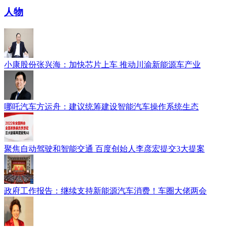
人物
小康股份张兴海：加快芯片上车 推动川渝新能源车产业
哪吒汽车方运舟：建议统筹建设智能汽车操作系统生态
聚焦自动驾驶和智能交通 百度创始人李彦宏提交3大提案
政府工作报告：继续支持新能源汽车消费！车圈大佬两会