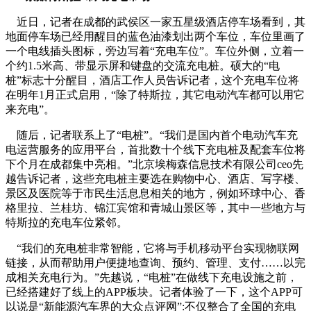
近日，记者在成都的武侯区一家五星级酒店停车场看到，其
地面停车场已经用醒目的蓝色油漆划出两个车位，车位里画了
一个电线插头图标，旁边写着“充电车位”。车位外侧，立着一
个约1.5米高、带显示屏和键盘的交流充电桩。硕大的“电
桩”标志十分醒目，酒店工作人员告诉记者，这个充电车位将
在明年1月正式启用，“除了特斯拉，其它电动汽车都可以用它
来充电”。
随后，记者联系上了“电桩”。“我们是国内首个电动汽车充
电运营服务的应用平台，首批数十个线下充电桩及配套车位将
下个月在成都集中亮相。”北京埃梅森信息技术有限公司ceo先
越告诉记者，这些充电桩主要选在购物中心、酒店、写字楼、
景区及医院等于市民生活息息相关的地方，例如环球中心、香
格里拉、兰桂坊、锦江宾馆和青城山景区等，其中一些地方与
特斯拉的充电车位紧邻。
“我们的充电桩非常智能，它将与手机移动平台实现物联网
链接，从而帮助用户便捷地查询、预约、管理、支付……以完
成相关充电行为。”先越说，“电桩”在做线下充电设施之前，
已经搭建好了线上的APP板块。记者体验了一下，这个APP可
以说是“新能源汽车界的大众点评网”:不仅整合了全国的充电