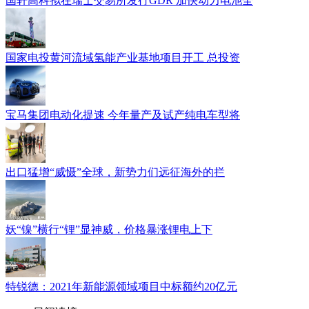
国轩高科拟在瑞士交易所发行GDR 加快动力电池全
国家电投黄河流域氢能产业基地项目开工 总投资
宝马集团电动化提速 今年量产及试产纯电车型将
出口猛增“威慑”全球，新势力们远征海外的拦
妖“镍”横行“锂”显神威，价格暴涨锂电上下
特锐德：2021年新能源领域项目中标额约20亿元