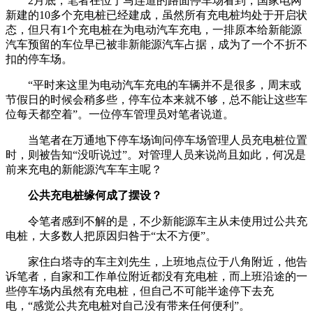
2月底，笔者在位于马连道的路面停车场看到，国家电网
新建的10多个充电桩已经建成，虽然所有充电桩均处于开启状
态，但只有1个充电桩在为电动汽车充电，一排原本给新能源
汽车预留的车位早已被非新能源汽车占据，成为了一个不折不
扣的停车场。
“平时来这里为电动汽车充电的车辆并不是很多，周末或
节假日的时候会稍多些，停车位本来就不够，总不能让这些车
位每天都空着”。一位停车管理员对笔者说道。
当笔者在万通地下停车场询问停车场管理人员充电桩位置
时，则被告知“没听说过”。对管理人员来说尚且如此，何况是
前来充电的新能源汽车车主呢？
公共充电桩缘何成了摆设？
令笔者感到不解的是，不少新能源车主从未使用过公共充
电桩，大多数人把原因归咎于“太不方便”。
家住白塔寺的车主刘先生，上班地点位于八角附近，他告
诉笔者，自家和工作单位附近都没有充电桩，而上班沿途的一
些停车场内虽然有充电桩，但自己不可能半途停下去充
电，“感觉公共充电桩对自己没有带来任何便利”。