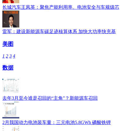
长城汽车王凤英：聚焦产能利用率、电池安全与车规级芯
雷军：建设新能源车碳足迹核算体系 加快大功率快充基
美图
1
2
3
4
数据
去年3月至今谁是召回的“主角”？新能源车召回
2月我国动力电池装车量：三元电池5.8GWh 磷酸铁锂