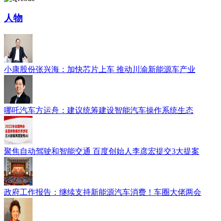
人物
小康股份张兴海：加快芯片上车 推动川渝新能源车产业
哪吒汽车方运舟：建议统筹建设智能汽车操作系统生态
聚焦自动驾驶和智能交通 百度创始人李彦宏提交3大提案
政府工作报告：继续支持新能源汽车消费！车圈大佬两会