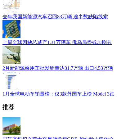
去年我国新能源汽车召回83万辆 逾半数缺陷线索
上周全球因缺芯减产1.31万辆车 俄乌局势或加剧芯
2月新能源乘用车批发销量达31.7万辆 出口4.53万辆
1月全球电动车销量榜：仅3款外国车上榜 Model 3跌
推荐