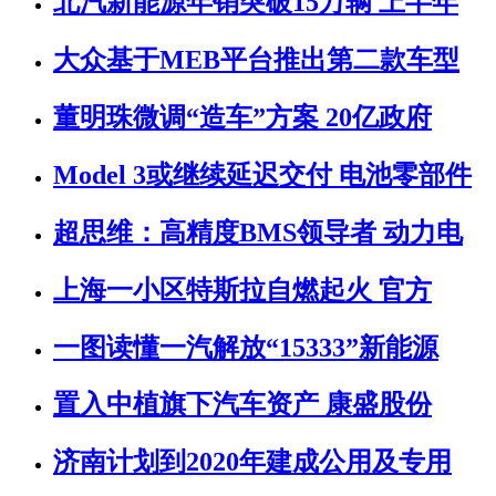
北汽新能源年销突破15万辆 上半年
大众基于MEB平台推出第二款车型
董明珠微调“造车”方案 20亿政府
Model 3或继续延迟交付 电池零部件
超思维：高精度BMS领导者 动力电
上海一小区特斯拉自燃起火 官方
一图读懂一汽解放“15333”新能源
置入中植旗下汽车资产 康盛股份
济南计划到2020年建成公用及专用