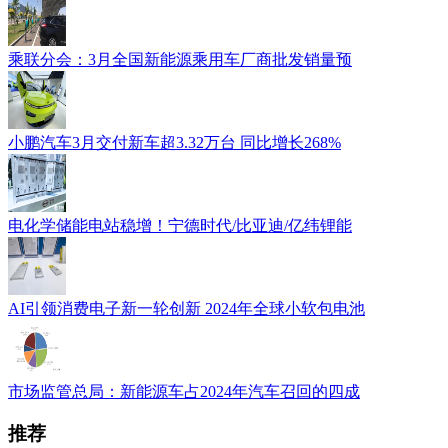
乘联分会：3月全国新能源乘用车厂商批发销量预
小鹏汽车3月交付新车超3.32万台 同比增长268%
电化学储能电站稳增！宁德时代/比亚迪/亿纬锂能
AI引领消费电子新一轮创新 2024年全球小软包电池
市场监管总局：新能源车占2024年汽车召回的四成
推荐