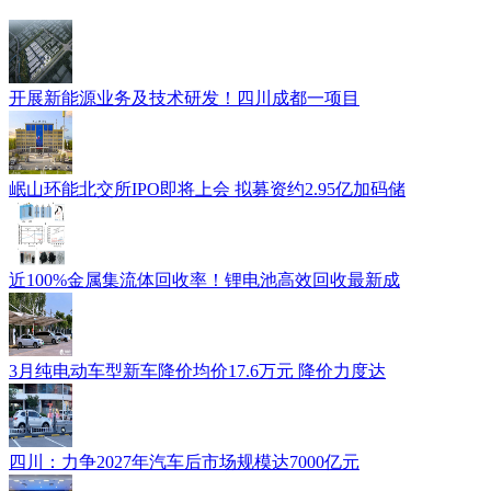
​开展新能源业务及技术研发！四川成都一项目
岷山环能北交所IPO即将上会 拟募资约2.95亿加码储
近100%金属集流体回收率！锂电池高效回收最新成
3月纯电动车型新车降价均价17.6万元 降价力度达
四川：力争2027年汽车后市场规模达7000亿元