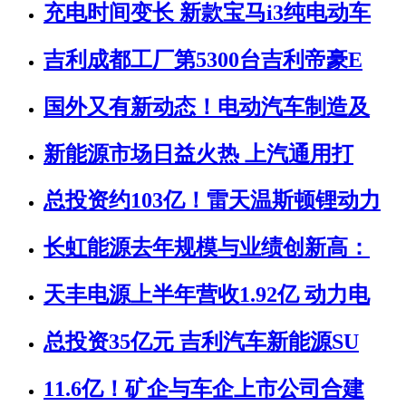
充电时间变长 新款宝马i3纯电动车
吉利成都工厂第5300台吉利帝豪E
国外又有新动态！电动汽车制造及
新能源市场日益火热 上汽通用打
总投资约103亿！雷天温斯顿锂动力
长虹能源去年规模与业绩创新高：
天丰电源上半年营收1.92亿 动力电
总投资35亿元 吉利汽车新能源SU
11.6亿！矿企与车企上市公司合建