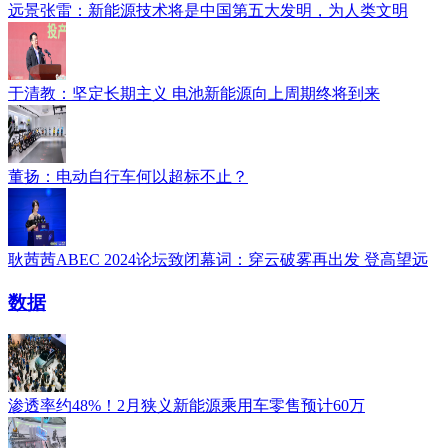
远景张雷：新能源技术将是中国第五大发明，为人类文明
于清教：坚定长期主义 电池新能源向上周期终将到来
董扬：电动自行车何以超标不止？
耿茜茜ABEC 2024论坛致闭幕词：穿云破雾再出发 登高望远
数据
渗透率约48%！2月狭义新能源乘用车零售预计60万