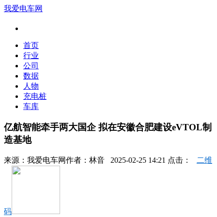
我爱电车网
首页
行业
公司
数据
人物
充电桩
车库
亿航智能牵手两大国企 拟在安徽合肥建设eVTOL制
造基地
来源：
我爱电车网
作者：
林音
2025-02-25 14:21 点击：
二维
码