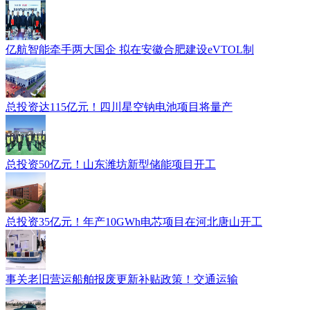
亿航智能牵手两大国企 拟在安徽合肥建设eVTOL制
总投资达115亿元！四川星空钠电池项目将量产
总投资50亿元！山东潍坊新型储能项目开工
总投资35亿元！年产10GWh电芯项目在河北唐山开工
事关老旧营运船舶报废更新补贴政策！交通运输