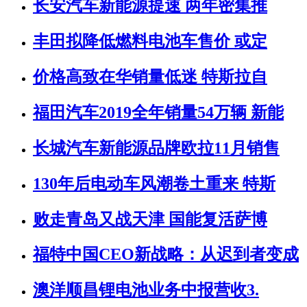
长安汽车新能源提速 两年密集推
丰田拟降低燃料电池车售价 或定
价格高致在华销量低迷 特斯拉自
福田汽车2019全年销量54万辆 新能
长城汽车新能源品牌欧拉11月销售
130年后电动车风潮卷土重来 特斯
败走青岛又战天津 国能复活萨博
福特中国CEO新战略：从迟到者变成
澳洋顺昌锂电池业务中报营收3.