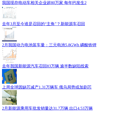
我国现存电动车相关企业超80万家 每年约发生2
去年3月至今谁是召回的“主角”？新能源车召回
2月我国动力电池装车量：三元电池5.8GWh 磷酸铁锂
去年我国新能源汽车召回83万辆 逾半数缺陷线索
上周全球因缺芯减产1.31万辆车 俄乌局势或加剧芯
2月新能源乘用车批发销量达31.7万辆 出口4.53万辆