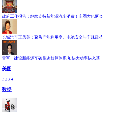
政府工作报告：继续支持新能源汽车消费！车圈大佬两会
长城汽车王凤英：聚焦产能利用率、电池安全与车规级芯
雷军：建设新能源车碳足迹核算体系 加快大功率快充基
美图
1
2
3
4
数据