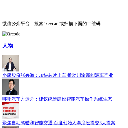
微信公众平台：搜索“xevcar”或扫描下面的二维码
人物
小康股份张兴海：加快芯片上车 推动川渝新能源车产业
哪吒汽车方运舟：建议统筹建设智能汽车操作系统生态
聚焦自动驾驶和智能交通 百度创始人李彦宏提交3大提案