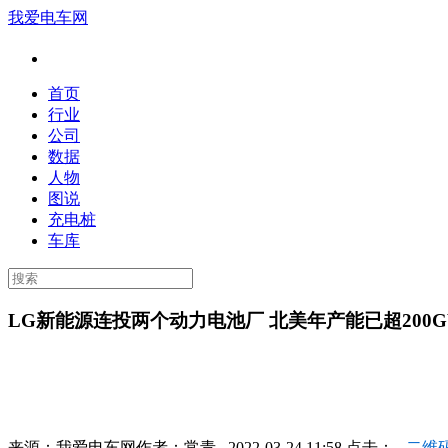
我爱电车网
首页
行业
公司
数据
人物
图说
充电桩
车库
LG新能源连投两个动力电池厂 北美年产能已超200G
来源：
我爱电车网
作者：
常青
2022-03-24 11:58 点击：
二维